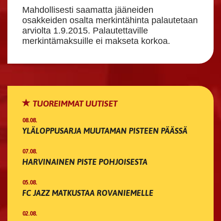
Mahdollisesti saamatta jääneiden
osakkeiden osalta merkintähinta palautetaan
arviolta 1.9.2015. Palautettaville
merkintämaksuille ei makseta korkoa.
TUOREIMMAT UUTISET
08.08.
YLÄLOPPUSARJA MUUTAMAN PISTEEN PÄÄSSÄ
07.08.
HARVINAINEN PISTE POHJOISESTA
05.08.
FC JAZZ MATKUSTAA ROVANIEMELLE
02.08.