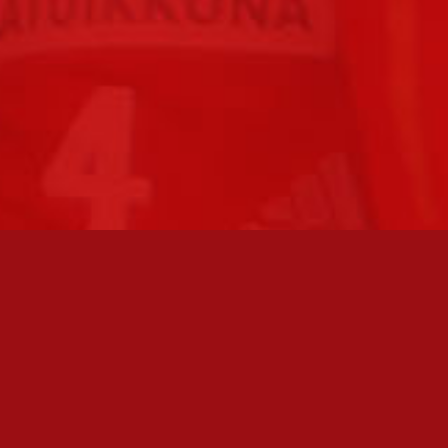
FC JAZZ JUNIORIT RY / FC JAZZ OY
Toimisto
Kansakoulukatu 1
28200 Pori
toiminnanjohtaja@fcjazz.com
0400 741 713