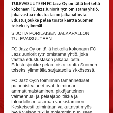
TULEVAISUUTEEN FC Jazz Oy on tällä hetkellä
kokonaan FC Jazz Juniorit ry:n omistama yhtiö,
joka vastaa edustustason jalkapallosta.
Edustusjoukke pelaa toista kautta Suomen
toiseksi ylimmäll...
SIJOITA PORILAISEN JALKAPALLON
TULEVAISUUTEEN
FC Jazz Oy on tällä hetkellä kokonaan FC
Jazz Juniorit ry:n omistama yhtiö, joka
vastaa edustustason jalkapallosta.
Edustusjoukke pelaa toista kautta Suomen
toiseksi ylimmällä sarjatasolla Ykkösessä.
FC Jazz Oy:n toiminnan tämänhetkiset
painopistealueet ovat: toiminnan
ammattimaistaminen, pitkäjänteinen
valmennus- ja pelaajapolitiikka ja
taloudellisen aseman vankistaminen.
Keskeisesti toimintaan vaikuttavat myös
hyvä yleisön tuki ja molemmin puoliseen