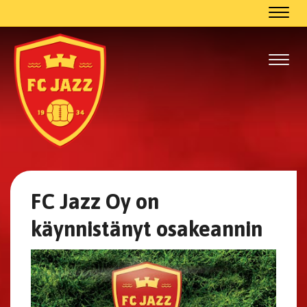
Navig
Navig
FC Jazz Oy on
käynnistänyt osakeannin