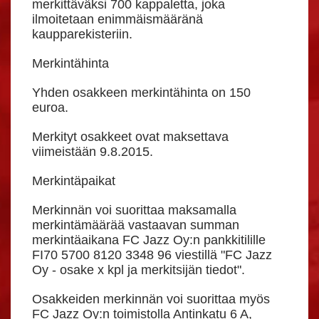
merkittäväksi 700 kappaletta, joka
ilmoitetaan enimmäismääränä
kaupparekisteriin.
Merkintähinta
Yhden osakkeen merkintähinta on 150
euroa.
Merkityt osakkeet ovat maksettava
viimeistään 9.8.2015.
Merkintäpaikat
Merkinnän voi suorittaa maksamalla
merkintämäärää vastaavan summan
merkintäaikana FC Jazz Oy:n pankkitilille
FI70 5700 8120 3348 96 viestillä "FC Jazz
Oy - osake x kpl ja merkitsijän tiedot".
Osakkeiden merkinnän voi suorittaa myös
FC Jazz Oy:n toimistolla Antinkatu 6 A,