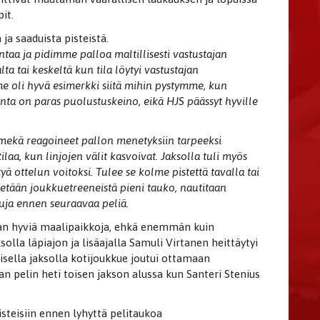
it.
ja saaduista pisteistä.
taa ja pidimme palloa maltillisesti vastustajan
ta tai keskeltä kun tila löytyi vastustajan
 oli hyvä esimerkki siitä mihin pystymme, kun
ta on paras puolustuskeino, eikä HJS päässyt hyville
mmekä reagoineet pallon menetyksiin tarpeeksi
laa, kun linjojen välit kasvoivat. Jaksolla tuli myös
ä ottelun voitoksi. Tulee se kolme pistettä tavalla tai
pidetään joukkuetreeneistä pieni tauko, nautitaan
uja ennen seuraavaa peliä.
aan hyviä maalipaikkoja, ehkä enemmän kuin
solla läpiajon ja lisäajalla Samuli Virtanen heittäytyi
sella jaksolla kotijoukkue joutui ottamaan
n pelin heti toisen jakson alussa kun Santeri Stenius
steisiin ennen lyhyttä pelitaukoa