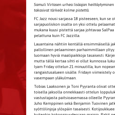
Samuli Virtasen urhea lisäajan heittäytymine
takasivat tärkeät kolme pistettä.
FC Jazz nousi sarjassa 18 pisteeseen, kun se 
sarjapuoliskon osalta on yksi ottelu pelaamat
mukana kuusi pistettä sarjaa johtavaa SalPaa
pelattuna kuin FC Jazzilla.
Lauantaina nähtiin kentällä ensimmäisellä jak
pallollinen pelaaminen parhaimmillaan yltyy. 
luomaan hyviä maalipaikkoja tasaisesti. Kärjes
mutta tällä kertaa sihti ei ollut kunnossa luk
Iyam Friday ottelun 21 minuutilla, kun nopean
rangaistusalueen sisälle. Fridayn viimeistely o
vasempaan yläkulmaan.
Tobias Laaksonen ja Toni Pyyranta olivat ottel
toisella jaksolla onnekkaasti ottelun loppul
vastustajasta paitsioasemassa olleelle Pyyran
Juho Kemppinen sekä Benjamin Tuovinen jatko
syöttölinjoja ylöspäin tasaisesti. Kotijoukkueen
kuitenkin kokonaisuudessaan mainio. Pakit pe