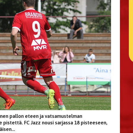
minen pallon eteen ja vatsamustelman
pistettä. FC Jazz nousi sarjassa 18 pisteeseen,
isen...