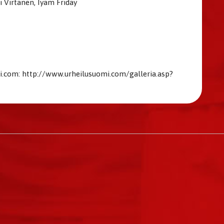
 Virtanen, Iyam Friday
ttp://www.urheilusuomi.com/galleria.asp?