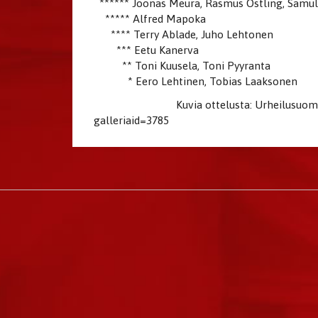
****** Joonas Meura, Rasmus Östling, Samuli
***** Alfred Mapoka
**** Terry Ablade, Juho Lehtonen
*** Eetu Kanerva
** Toni Kuusela, Toni Pyyranta
* Eero Lehtinen, Tobias Laaksonen
Kuvia ottelusta: Urheilusuomi.com: h
galleriaid=3785