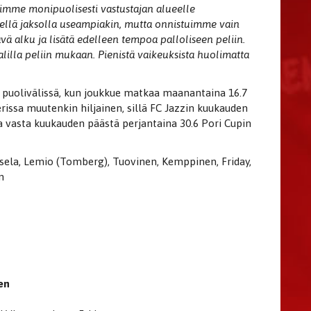
uimme monipuolisesti vastustajan alueelle
ellä jaksolla useampiakin, mutta onnistuimme vain
rävä alku ja lisätä edelleen tempoa palloliseen peliin.
alilla peliin mukaan. Pienistä vaikeuksista huolimatta
 puolivälissä, kun joukkue matkaa maanantaina 16.7
issa muutenkin hiljainen, sillä FC Jazzin kuukauden
a vasta kuukauden päästä perjantaina 30.6 Pori Cupin
usela, Lemio (Tomberg), Tuovinen, Kemppinen, Friday,
n
en