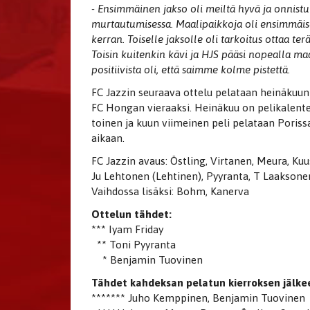
- Ensimmäinen jakso oli meiltä hyvä ja onnist
murtautumisessa. Maalipaikkoja oli ensimmäis
kerran. Toiselle jaksolle oli tarkoitus ottaa te
Toisin kuitenkin kävi ja HJS pääsi nopealla ma
positiivista oli, että saimme kolme pistettä.
FC Jazzin seuraava ottelu pelataan heinäkuun
FC Hongan vieraaksi. Heinäkuu on pelikalenter
toinen ja kuun viimeinen peli pelataan Poriss
aikaan.
FC Jazzin avaus: Östling, Virtanen, Meura, Ku
Ju Lehtonen (Lehtinen), Pyyranta, T Laaksone
Vaihdossa lisäksi: Bohm, Kanerva
Ottelun tähdet:
*** Iyam Friday
** Toni Pyyranta
* Benjamin Tuovinen
Tähdet kahdeksan pelatun kierroksen jälke
******* Juho Kemppinen, Benjamin Tuovinen