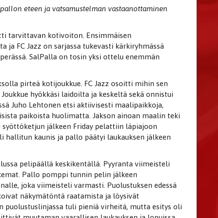
n pallon eteen ja vatsamustelman vastaanottaminen
otti tarvittavan kotivoiton. Ensimmäisen
ta ja FC Jazz on sarjassa tukevasti kärkiryhmässä
 perässä. SalPalla on tosin yksi ottelu enemmän
solla pirteä kotijoukkue. FC Jazz osoitti mihin sen
Joukkue hyökkäsi laidoilta ja keskeltä sekä onnistui
sä Juho Lehtonen etsi aktiivisesti maalipaikkoja,
uisista paikoista huolimatta. Jakson ainoan maalin teki
 syöttöketjun jälkeen Friday pelattiin läpiajoon
li hallitun kaunis ja pallo päätyi laukauksen jälkeen
ussa pelipäällä keskikentällä. Pyyranta viimeisteli
ukemat. Pallo pomppi tunnin pelin jälkeen
nalle, joka viimeisteli varmasti. Puolustuksen edessä
ivat näkymätöntä raatamista ja löysivät
 puolustuslinjassa tuli pieniä virheitä, mutta esitys oli
ittivät muutaman vaarallisen laukauksen ja lopuissa