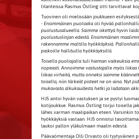
tilanteissa Rasmus Östling otti tarvittavat kop
Tuovinen oli mielissään joukkueen esityksestä 
- Ensimmäinen puoliaika oli hyvää pallonhallin
puolustusalueella. Saimme iskettyä hyvin laidal
puolustuslinjan edestä. Ensimmäinen maalimme
rakennamme maltilla hyökkäyksiä. Pallonhallin
paikoille hallituilla hyökkäyksillä.
Toisella puoliajalla tuli hieman vaikeuksia e
nopeasti. Annoimme vastustajalle myös liikaa ti
liikaa virheitä, mutta onneksi saimme käännetty
toisella, niin tärkeät pisteet ne on aina. Nyt 
mukavasta alkukaudesta hetki ja ladataan akk
HJS antoi hyvän vastuksen ja se pystyi luom
kotijoukkue. Rasmus Östling torjui toisella jak
lähes varman maalipaikan eteen. Varsinkin toi
hyökkäyksiä vastaan. HJS onnistui tasoittamaa
laukoi pallon yläkulmaan maalin edestä.
Päävaömentaja Olli Orvasto oli tyytyväinen pi