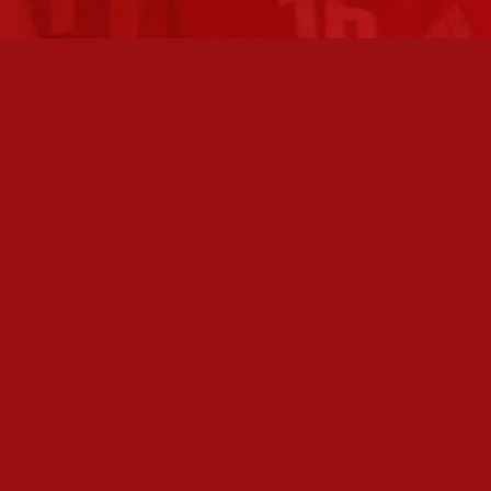
FC JAZZ JUNIORIT RY / FC JAZZ OY
TOIMIS
Toimisto
Varmist
Kansakoulukatu 1
olemme 
28200 Pori
toimis
toiminnanjohtaja@fcjazz.com
Toimihen
0400 741 713
sivulta:
Laajemmat yhteystiedot
Seura