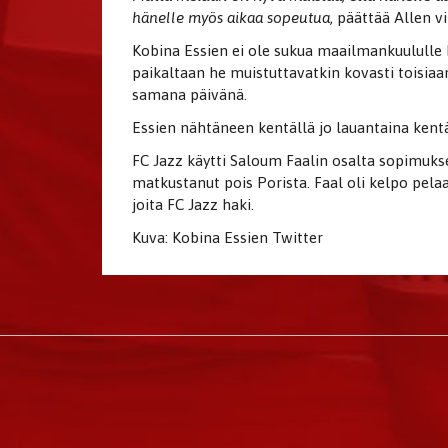
hänelle myös aikaa sopeutua
, päättää Allen vi
Kobina Essien ei ole sukua maailmankuululle Mic
paikaltaan he muistuttavatkin kovasti toisia
samana päivänä.
Essien nähtäneen kentällä jo lauantaina kentä
FC Jazz käytti Saloum Faalin osalta sopimuks
matkustanut pois Porista. Faal oli kelpo pelaa
joita FC Jazz haki.
Kuva: Kobina Essien Twitter