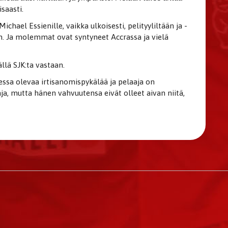
isaasti.
hael Essienille, vaikka ulkoisesti, pelityyliltään ja -
an. Ja molemmat ovat syntyneet Accrassa ja vielä
llä SJK:ta vastaan.
essa olevaa irtisanomispykälää ja pelaaja on
ja, mutta hänen vahvuutensa eivät olleet aivan niitä,