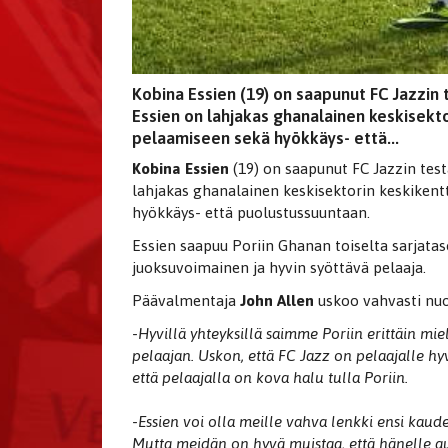
Kobina Essien (19) on saapunut FC Jazzin
Essien on lahjakas ghanalainen keskisekto
pelaamiseen sekä hyökkäys- että...
Kobina Essien
(19) on saapunut FC Jazzin tes
lahjakas ghanalainen keskisektorin keskikent
hyökkäys- että puolustussuuntaan.
Essien saapuu Poriin Ghanan toiselta sarjatas
juoksuvoimainen ja hyvin syöttävä pelaaja.
Päävalmentaja
John Allen
uskoo vahvasti nuo
-
Hyvillä yhteyksillä saimme Poriin erittäin mi
pelaajan. Uskon, että FC Jazz on pelaajalle hy
että pelaajalla on kova halu tulla Poriin.
-
Essien voi olla meille vahva lenkki ensi kaud
Mutta meidän on hyvä muistaa, että hänelle au