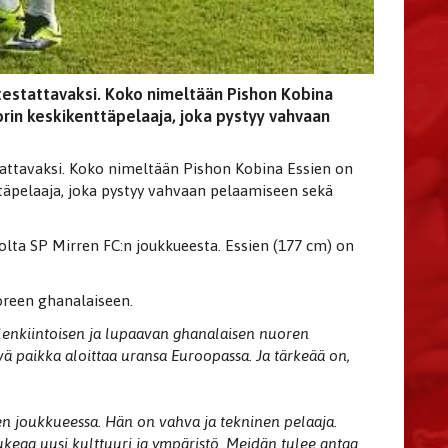
 testattavaksi. Koko nimeltään Pishon Kobina
rin keskikenttäpelaaja, joka pystyy vahvaan
tattavaksi. Koko nimeltään Pishon Kobina Essien on
täpelaaja, joka pystyy vahvaan pelaamiseen sekä
olta SP Mirren FC:n joukkueesta. Essien (177 cm) on
reen ghanalaiseen.
elenkiintoisen ja lupaavan ghanalaisen nuoren
vä paikka aloittaa uransa Euroopassa. Ja tärkeää on,
en joukkueessa. Hän on vahva ja tekninen pelaaja.
keaa uusi kulttuuri ja ympäristö. Meidän tulee antaa