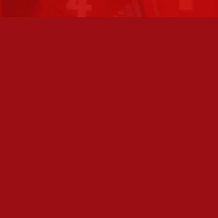
TO AVOINNA
PÄÄSIVUT
athan soittamalla, että
Joukkue
paikalla, ennen kuin vierailet
tollamme:
Ottelut
kilöiden omat yhteystiedot löydät
Liput
Uutiset