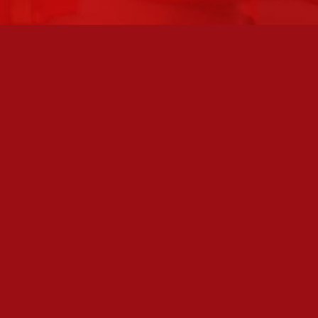
FC JAZZ UUTISKIRJE
Olen lukenut
tietosuojaselosteen
ja hyväksyn henkilötietojeni
käsittelyn
TILAA SÄHKÖPOSTIISI