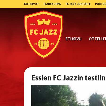
KOTISIVUT
FANIKAUPPA
FC JAZZ JUNIORIT
PORI C
ETUSIVU
OTTELU
Essien FC Jazzin testiin