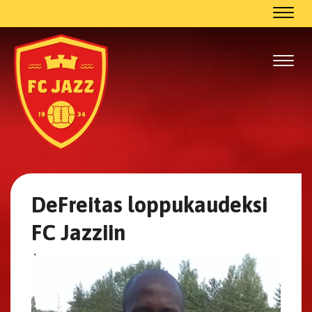
Navig
Navig
DeFreitas loppukaudeksi
FC Jazziin