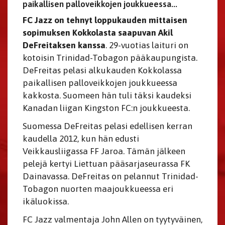
paikallisen palloveikkojen joukkueessa...
FC Jazz on tehnyt loppukauden mittaisen
sopimuksen Kokkolasta saapuvan Akil
DeFreitaksen kanssa
. 29-vuotias laituri on
kotoisin Trinidad-Tobagon pääkaupungista.
DeFreitas pelasi alkukauden Kokkolassa
paikallisen palloveikkojen joukkueessa
kakkosta. Suomeen hän tuli täksi kaudeksi
Kanadan liigan Kingston FC:n joukkueesta.
Suomessa DeFreitas pelasi edellisen kerran
kaudella 2012, kun hän edusti
Veikkausliigassa FF Jaroa. Tämän jälkeen
pelejä kertyi Liettuan pääsarjaseurassa FK
Dainavassa. DeFreitas on pelannut Trinidad-
Tobagon nuorten maajoukkueessa eri
ikäluokissa.
FC Jazz valmentaja John Allen on tyytyväinen,