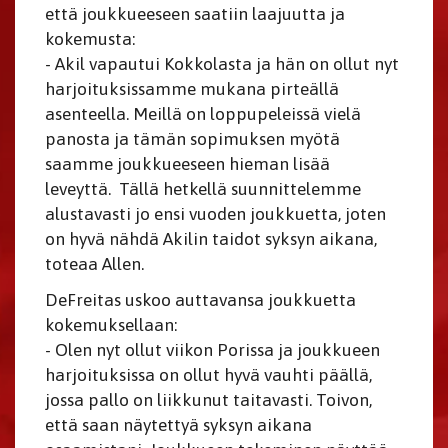
että joukkueeseen saatiin laajuutta ja
kokemusta:
- Akil vapautui Kokkolasta ja hän on ollut nyt
harjoituksissamme mukana pirteällä
asenteella. Meillä on loppupeleissä vielä
panosta ja tämän sopimuksen myötä
saamme joukkueeseen hieman lisää
leveyttä. Tällä hetkellä suunnittelemme
alustavasti jo ensi vuoden joukkuetta, joten
on hyvä nähdä Akilin taidot syksyn aikana,
toteaa Allen.
DeFreitas uskoo auttavansa joukkuetta
kokemuksellaan:
- Olen nyt ollut viikon Porissa ja joukkueen
harjoituksissa on ollut hyvä vauhti päällä,
jossa pallo on liikkunut taitavasti. Toivon,
että saan näytettyä syksyn aikana