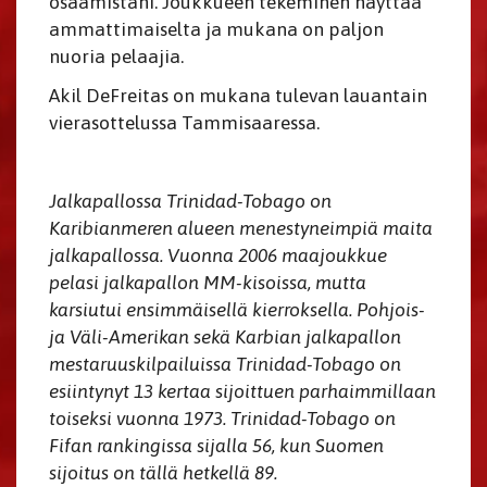
osaamistani. Joukkueen tekeminen näyttää
ammattimaiselta ja mukana on paljon
nuoria pelaajia.
Akil DeFreitas on mukana tulevan lauantain
vierasottelussa Tammisaaressa.
Jalkapallossa Trinidad-Tobago on
Karibianmeren alueen menestyneimpiä maita
jalkapallossa. Vuonna 2006 maajoukkue
pelasi jalkapallon MM-kisoissa, mutta
karsiutui ensimmäisellä kierroksella. Pohjois-
ja Väli-Amerikan sekä Karbian jalkapallon
mestaruuskilpailuissa Trinidad-Tobago on
esiintynyt 13 kertaa sijoittuen parhaimmillaan
toiseksi vuonna 1973. Trinidad-Tobago on
Fifan rankingissa sijalla 56, kun Suomen
sijoitus on tällä hetkellä 89.