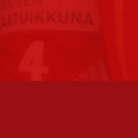
FC JAZZ JUNIORIT RY / FC JAZZ OY
Toimisto
Kansakoulukatu 1
28200 Pori