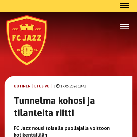
Navig
Navig
UUTINEN
ETUSIVU
|
17.05.2026 18:43
Tunnelma kohosi ja
tilanteita riitti
FC Jazz nousi toisella puoliajalla voittoon
kotikentällään