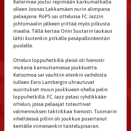
Katermaa joutui repimään karkumatkalla
olleen Joonas Lakkamäen nurin alimpana
pelaajana. RoPS sai ottelussa FC Jazzin
johtomaalin jälkeen yrittää myös pilkusta
maalia. Tällä kertaa Onni Suutarin laukaus
lähti kuitenkin pitkälle pesäpallonkentän
puolelle.
Ottelun loppuhetkillä yleisö oli hienosti
mukana kannustamassa joukkuetta.
Katsomoa sai vauhtiin etenkin vaihdosta
tulleen Eero Lambergin uhrautuvat
suoritukset muun joukkueen ohella pelin
loppuhetkillä. FC Jazz pelasi ryhdikkään
ottelun, jossa pelaajat toteuttivat
valmennuksen taktiikkaa hienosti. Tuomarin
viheltäessä pilliin oli joukkue pusertanut
kentälle viimeisenkin taistelupisaran.