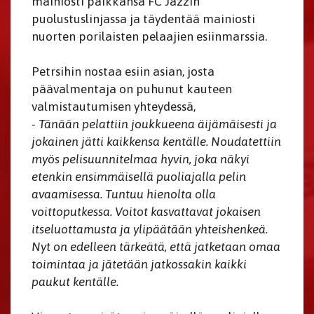
mainiosti paikkansa FC Jazzin
puolustuslinjassa ja täydentää mainiosti
nuorten porilaisten pelaajien esiinmarssia.
Petrsihin nostaa esiin asian, josta
päävalmentaja on puhunut kauteen
valmistautumisen yhteydessä,
- Tänään pelattiin joukkueena äijämäisesti ja
jokainen jätti kaikkensa kentälle. Noudatettiin
myös pelisuunnitelmaa hyvin, joka näkyi
etenkin ensimmäisellä puoliajalla pelin
avaamisessa. Tuntuu hienolta olla
voittoputkessa. Voitot kasvattavat jokaisen
itseluottamusta ja ylipäätään yhteishenkeä.
Nyt on edelleen tärkeätä, että jatketaan omaa
toimintaa ja jätetään jatkossakin kaikki
paukut kentälle.