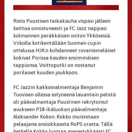
Risto Puustisen taikakauha vispasi jälleen
keittoa onnistuneesti ja FC Jazz nappasi
kolmannen peräkkäisen voiton Ykkösessä.
Viikolla kotikentällään Suomen cupin
ottelussa HJK:n kohdanneet rovaniemeläiset
kokivat Porissa kauden ensimmäisen
tappionsa. Voittoputki on nostanut
porilaiset kuuden joukkoon.
FC Jazzin kakkosvalmentaja Benjamin
Tuovisen ollessa estyneenä lauantain pelistä
oli päävalmentaja Puustinen rekrytoinut
avukseen P18-ikäluokan päävalmentaja
Aleksander Kokon. Kokko muistetaan
pelaajana ansiokkaasta RoPS urasta. Tällä
hetkellä Kokko luotsaa menestykkäästi FC