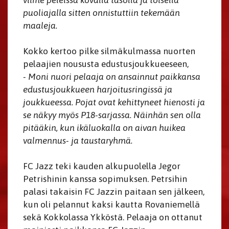
viime peleissä kovalla tasolla ja toisella
puoliajalla sitten onnistuttiin tekemään
maaleja.
Kokko kertoo pilke silmäkulmassa nuorten
pelaajien noususta edustusjoukkueeseen,
- Moni nuori pelaaja on ansainnut paikkansa
edustusjoukkueen harjoitusringissä ja
joukkueessa. Pojat ovat kehittyneet hienosti ja
se näkyy myös P18-sarjassa. Näinhän sen olla
pitääkin, kun ikäluokalla on aivan huikea
valmennus- ja taustaryhmä.
FC Jazz teki kauden alkupuolella Jegor
Petrishinin kanssa sopimuksen. Petrsihin
palasi takaisin FC Jazzin paitaan sen jälkeen,
kun oli pelannut kaksi kautta Rovaniemellä
sekä Kokkolassa Ykköstä. Pelaaja on ottanut