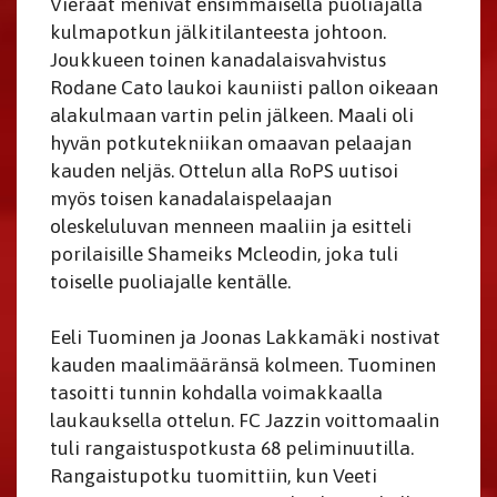
Vieraat menivät ensimmäisellä puoliajalla
kulmapotkun jälkitilanteesta johtoon.
Joukkueen toinen kanadalaisvahvistus
Rodane Cato laukoi kauniisti pallon oikeaan
alakulmaan vartin pelin jälkeen. Maali oli
hyvän potkutekniikan omaavan pelaajan
kauden neljäs. Ottelun alla RoPS uutisoi
myös toisen kanadalaispelaajan
oleskeluluvan menneen maaliin ja esitteli
porilaisille Shameiks Mcleodin, joka tuli
toiselle puoliajalle kentälle.
Eeli Tuominen ja Joonas Lakkamäki nostivat
kauden maalimääränsä kolmeen. Tuominen
tasoitti tunnin kohdalla voimakkaalla
laukauksella ottelun. FC Jazzin voittomaalin
tuli rangaistuspotkusta 68 peliminuutilla.
Rangaistupotku tuomittiin, kun Veeti