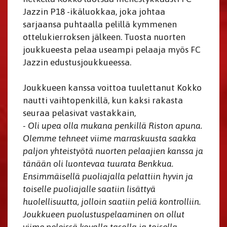
Jazzin P18 -ikäluokkaa, joka johtaa
sarjaansa puhtaalla pelillä kymmenen
ottelukierroksen jälkeen. Tuosta nuorten
joukkueesta pelaa useampi pelaaja myös FC
Jazzin edustusjoukkueessa.
Joukkueen kanssa voittoa tuulettanut Kokko
nautti vaihtopenkillä, kun kaksi rakasta
seuraa pelasivat vastakkain,
- Oli upea olla mukana penkillä Riston apuna.
Olemme tehneet viime marraskuusta saakka
paljon yhteistyötä nuorten pelaajien kanssa ja
tänään oli luontevaa tuurata Benkkua.
Ensimmäisellä puoliajalla pelattiin hyvin ja
toiselle puoliajalle saatiin lisättyä
huolellisuutta, jolloin saatiin peliä kontrolliin.
Joukkueen puolustuspelaaminen on ollut