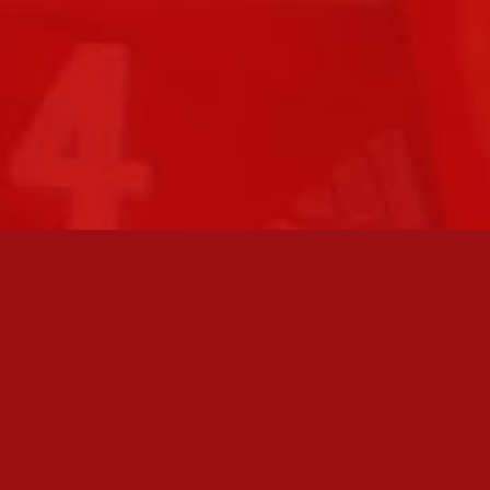
FC JAZZ JUNIORIT RY / FC JAZZ OY
Toimisto
Kansakoulukatu 1
28200 Pori
toiminnanjohtaja@fcjazz.com
0400 741 713