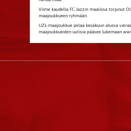
Viime kaudella FC Jazzin maalissa torjunut 
maajoukkueen ryhmään.
U21-maajoukkue pelaa kesäkuun alussa vieraso
maajoukkueiden uutisia pääsee lukemaan www.p