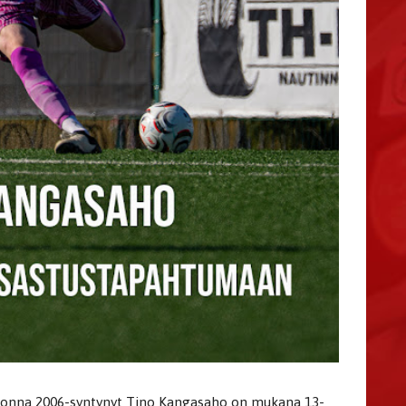
 vuonna 2006-syntynyt Tino Kangasaho on mukana 13-