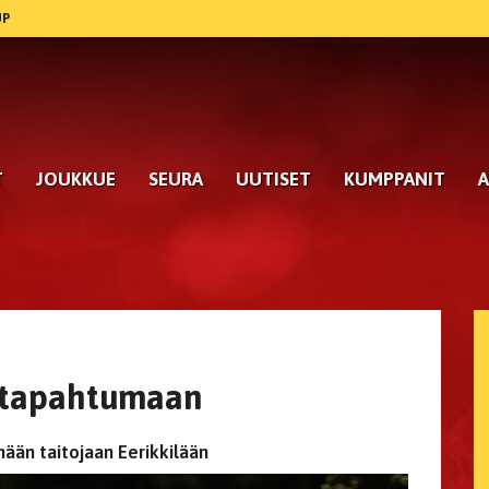
UP
T
JOUKKUE
SEURA
UUTISET
KUMPPANIT
A
titapahtumaan
ään taitojaan Eerikkilään