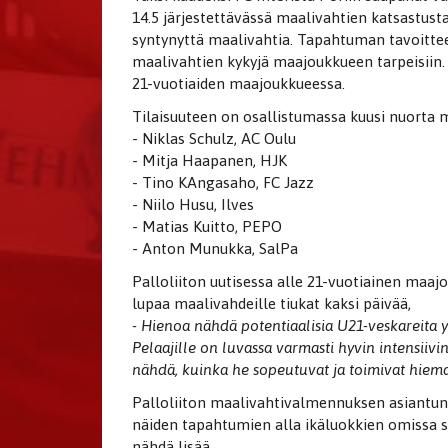
14.5 järjestettävässä maalivahtien katsastust
syntynyttä maalivahtia. Tapahtuman tavoitte
maalivahtien kykyjä maajoukkueen tarpeisiin. I
21-vuotiaiden maajoukkueessa.
Tilaisuuteen on osallistumassa kuusi nuorta m
- Niklas Schulz, AC Oulu
- Mitja Haapanen, HJK
- Tino KAngasaho, FC Jazz
- Niilo Husu, Ilves
- Matias Kuitto, PEPO
- Anton Munukka, SalPa
Palloliiton uutisessa alle 21-vuotiainen ma
lupaa maalivahdeille tiukat kaksi päivää,
- Hienoa nähdä potentiaalisia U21-veskareita 
Pelaajille on luvassa varmasti hyvin intensiivi
nähdä, kuinka he sopeutuvat ja toimivat hiema
Palloliiton maalivahtivalmennuksen asiantun
näiden tapahtumien alla ikäluokkien omissa s
nähdä lisää.