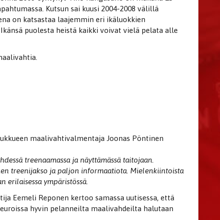
apahtumassa. Kutsun sai kuusi 2004-2008 välillä
ena on katsastaa laajemmin eri ikäluokkien
känsä puolesta heistä kaikki voivat vielä pelata alle
aalivahtia.
ajoukkueen maalivahtivalmentaja Joonas Pöntinen
yhdessä treenaamassa ja näyttämässä taitojaan.
nen treenijakso ja paljon informaatiota. Mielenkiintoista
n erilaisessa ympäristössä.
tija Eemeli Reponen kertoo samassa uutisessa, että
euroissa hyvin pelanneilta maalivahdeilta halutaan