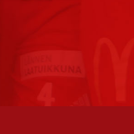
TO AVOINNA
PÄÄSIVUT