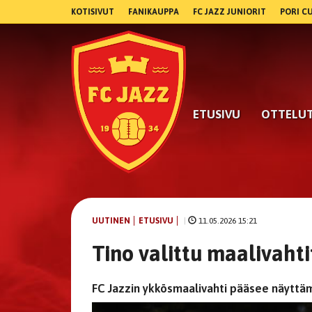
KOTISIVUT
FANIKAUPPA
FC JAZZ JUNIORIT
PORI C
ETUSIVU
OTTELU
UUTINEN
ETUSIVU
|
11.05.2026 15:21
Tino valittu maalivah
FC Jazzin ykkösmaalivahti pääsee näyttäm