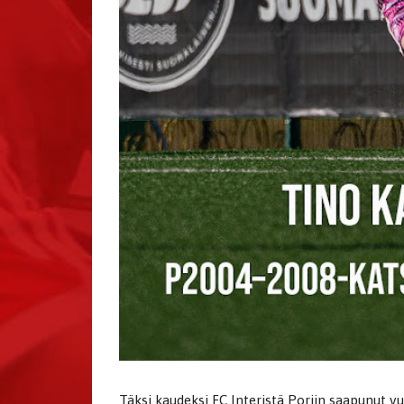
Täksi kaudeksi FC Interistä Poriin saapunut