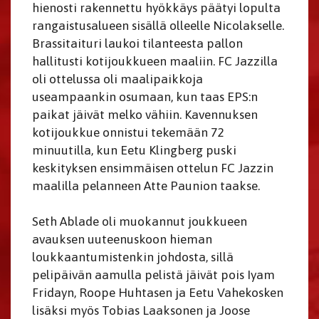
hienosti rakennettu hyökkäys päätyi lopulta
rangaistusalueen sisällä olleelle Nicolakselle.
Brassitaituri laukoi tilanteesta pallon
hallitusti kotijoukkueen maaliin. FC Jazzilla
oli ottelussa oli maalipaikkoja
useampaankin osumaan, kun taas EPS:n
paikat jäivät melko vähiin. Kavennuksen
kotijoukkue onnistui tekemään 72
minuutilla, kun Eetu Klingberg puski
keskityksen ensimmäisen ottelun FC Jazzin
maalilla pelanneen Atte Paunion taakse.
Seth Ablade oli muokannut joukkueen
avauksen uuteenuskoon hieman
loukkaantumistenkin johdosta, sillä
pelipäivän aamulla pelistä jäivät pois Iyam
Fridayn, Roope Huhtasen ja Eetu Vahekosken
lisäksi myös Tobias Laaksonen ja Joose