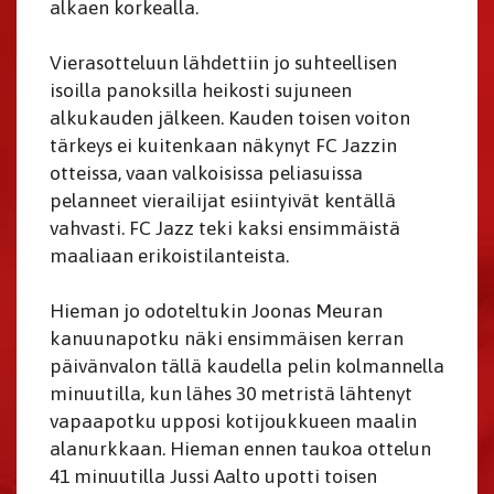
alkaen korkealla.
Vierasotteluun lähdettiin jo suhteellisen
isoilla panoksilla heikosti sujuneen
alkukauden jälkeen. Kauden toisen voiton
tärkeys ei kuitenkaan näkynyt FC Jazzin
otteissa, vaan valkoisissa peliasuissa
pelanneet vierailijat esiintyivät kentällä
vahvasti. FC Jazz teki kaksi ensimmäistä
maaliaan erikoistilanteista.
Hieman jo odoteltukin Joonas Meuran
kanuunapotku näki ensimmäisen kerran
päivänvalon tällä kaudella pelin kolmannella
minuutilla, kun lähes 30 metristä lähtenyt
vapaapotku upposi kotijoukkueen maalin
alanurkkaan. Hieman ennen taukoa ottelun
41 minuutilla Jussi Aalto upotti toisen