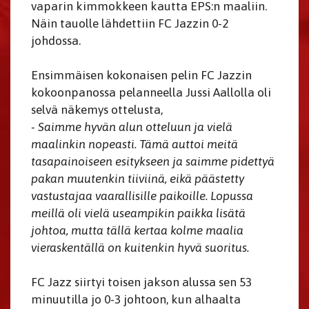
vaparin kimmokkeen kautta EPS:n maaliin.
Näin tauolle lähdettiin FC Jazzin 0-2
johdossa.
Ensimmäisen kokonaisen pelin FC Jazzin
kokoonpanossa pelanneella Jussi Aallolla oli
selvä näkemys ottelusta,
­- Saimme hyvän alun otteluun ja vielä
maalinkin nopeasti. Tämä auttoi meitä
tasapainoiseen esitykseen ja saimme pidettyä
pakan muutenkin tiiviinä, eikä päästetty
vastustajaa vaarallisille paikoille. Lopussa
meillä oli vielä useampikin paikka lisätä
johtoa, mutta tällä kertaa kolme maalia
vieraskentällä on kuitenkin hyvä suoritus.
FC Jazz siirtyi toisen jakson alussa sen 53
minuutilla jo 0-3 johtoon, kun alhaalta