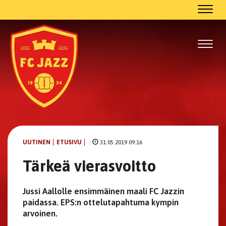
Navig
Navig
UUTINEN
ETUSIVU
|
31.05.2019 09:16
Tärkeä vierasvoitto
Jussi Aallolle ensimmäinen maali FC Jazzin
paidassa. EPS:n ottelutapahtuma kympin
arvoinen.