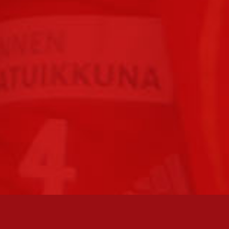
FC JAZZ JUNIORIT RY / FC JAZZ OY