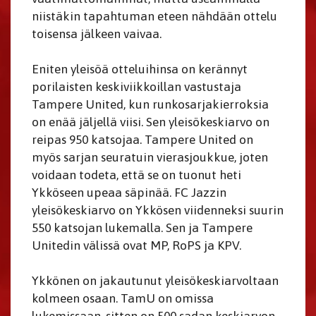
niistäkin tapahtuman eteen nähdään ottelu
toisensa jälkeen vaivaa.
Eniten yleisöä otteluihinsa on kerännyt
porilaisten keskiviikkoillan vastustaja
Tampere United, kun runkosarjakierroksia
on enää jäljellä viisi. Sen yleisökeskiarvo on
reipas 950 katsojaa. Tampere United on
myös sarjan seuratuin vierasjoukkue, joten
voidaan todeta, että se on tuonut heti
Ykköseen upeaa säpinää. FC Jazzin
yleisökeskiarvo on Ykkösen viidenneksi suurin
550 katsojan lukemalla. Sen ja Tampere
Unitedin välissä ovat MP, RoPS ja KPV.
Ykkönen on jakautunut yleisökeskiarvoltaan
kolmeen osaan. TamU on omissa