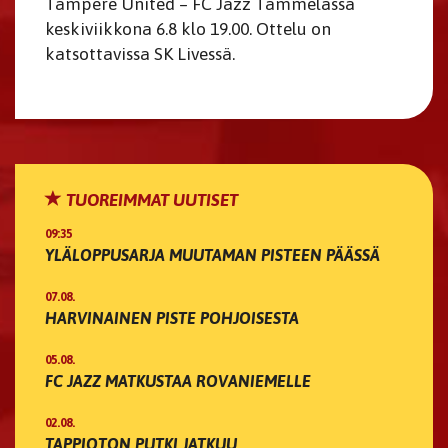
Tampere United – FC Jazz Tammelassa
keskiviikkona 6.8 klo 19.00. Ottelu on
katsottavissa SK Livessä.
TUOREIMMAT UUTISET
09:35
YLÄLOPPUSARJA MUUTAMAN PISTEEN PÄÄSSÄ
07.08.
HARVINAINEN PISTE POHJOISESTA
05.08.
FC JAZZ MATKUSTAA ROVANIEMELLE
02.08.
TAPPIOTON PUTKI JATKUU