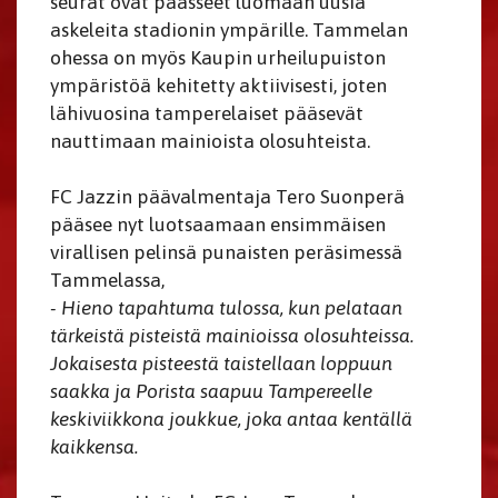
seurat ovat päässeet luomaan uusia
askeleita stadionin ympärille. Tammelan
ohessa on myös Kaupin urheilupuiston
ympäristöä kehitetty aktiivisesti, joten
lähivuosina tamperelaiset pääsevät
nauttimaan mainioista olosuhteista.
FC Jazzin päävalmentaja Tero Suonperä
pääsee nyt luotsaamaan ensimmäisen
virallisen pelinsä punaisten peräsimessä
Tammelassa,
- Hieno tapahtuma tulossa, kun pelataan
tärkeistä pisteistä mainioissa olosuhteissa.
Jokaisesta pisteestä taistellaan loppuun
saakka ja Porista saapuu Tampereelle
keskiviikkona joukkue, joka antaa kentällä
kaikkensa.