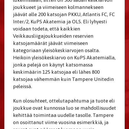
lukemissaan, sitten on 500 sadan keskiarvon
joukkueet ja viimeiseen kolmannekseen
jäävät alle 200 katsojan PKKU, Atlantis FC, FC
Inter/2, KuPS Akatemia ja OLS. Eli lyhyesti
voidaan todeta, että kaikkien
Veikkausliigajoukkueiden reservien
katsojamäärät jäävät viimeiseen
kategoriaan yleisökeskiarvojen osalta.
Heikoin yleisökeskiarvo on KuPS Akatemialla,
jonka pelejä on käynyt katsomassa
keskimäärin 125 katsojaa eli lähes 800
katsojaa vähemmän kuin Tampere Unitedin
peleissä.
Kun olosuhteet, ottelutapahtuma ja tuote eli
joukkue ovat kunnossa luo se mahdollisuudet
kehittää toimintaa uudelle tasolle. Tampere
on osoittanut viime vuosina esimerkkiä, ja