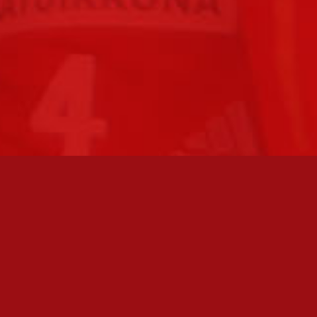
FC JAZZ JUNIORIT RY / FC JAZZ OY
Toimisto
Kansakoulukatu 1
28200 Pori
toiminnanjohtaja@fcjazz.com
0400 741 713