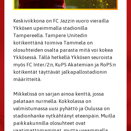
Keskiviikkona on FC Jazzin vuoro vierailla
Ykkösen upeimmalla stadionilla
Tampereella. Tampere Unitedin
kotikenttänä toimiva Tammela on
olosuhteiden osalta parasta mitä voi kokea
Ykkösessä. Tällä hetkellä Ykkösen seuroista
myös FC Inter/2:n, KuPS Akatemian ja RoPS:n
kotikentät täyttävät jalkapallostadionin
määritteitä.
Mikkelissä on sarjan ainoa kenttä, jossa
pelataan nurmella. Kokkolassa on
valmistumassa uusi pyhättö ja Oulussa on
stadionhanke nytkähtänyt eteenpäin. Muilla
paikkakunnilla olosuhteet ovat
vaatimattomammat, mutta useammalla