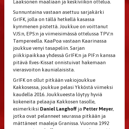
Laaksonen maaliaan ja keskiviikon ottelua.
Sunnuntaina vastaan asettuu sarjakärki
GrIFK, jolla on tällä hetkellä kasassa
kymmenen pistettä. Joukkue on voittanut
VJS:n, EPS:n ja viimeisimässä ottelussa TPV:n
Tampereella. KaaPoa vastaan Kaarinassa
joukkue venyi tasapeliin. Sarjan
piikkipaikkaa yhdessä GrIFK:n ja PIF:n kanssa
pitävä Ilves-Kissat onnistuivat hakemaan
vierasvoiton kaunialaisista.
GrIFK on ollut pitkään vakiojoukkue
Kakkosessa, joukkue pelasi Ykköstä viimeksi
kaudella 2016. Joukkueesta löytyy hyviä
kokeneita pelaajia Kakkosen tasolle,
esimerkiksi
Daniel Langhoff
ja
Petter Meyer
,
jotka ovat pelanneet seurassa pitkään ja
mättäneet maaleja Granissa. Vuonna 1992