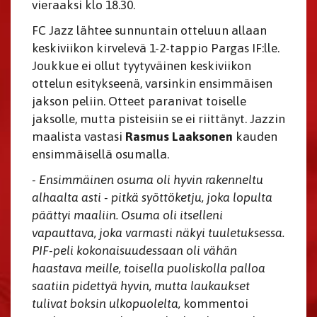
vieraaksi klo 18.30.
FC Jazz lähtee sunnuntain otteluun allaan
keskiviikon kirvelevä 1-2-tappio Pargas IF:lle.
Joukkue ei ollut tyytyväinen keskiviikon
ottelun esitykseenä, varsinkin ensimmäisen
jakson peliin. Otteet paranivat toiselle
jaksolle, mutta pisteisiin se ei riittänyt. Jazzin
maalista vastasi
Rasmus Laaksonen
kauden
ensimmäisellä osumalla.
- Ensimmäinen osuma oli hyvin rakenneltu
alhaalta asti - pitkä syöttöketju, joka lopulta
päättyi maaliin. Osuma oli itselleni
vapauttava, joka varmasti näkyi tuuletuksessa.
PIF-peli kokonaisuudessaan oli vähän
haastava meille, toisella puoliskolla palloa
saatiin pidettyä hyvin, mutta laukaukset
tulivat boksin ulkopuolelta,
kommentoi