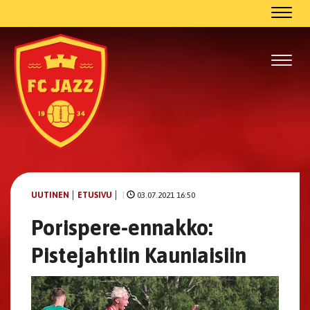
Navig
Navig
UUTINEN
ETUSIVU
|
03.07.2021 16:50
Porispere-ennakko:
Pistejahtiin Kauniaisiin