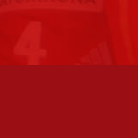
FC JAZZ JUNIORIT RY / FC JAZZ OY
Toimisto
Kansakoulukatu 1
28200 Pori
toiminnanjohtaja@fcjazz.com
0400 741 713