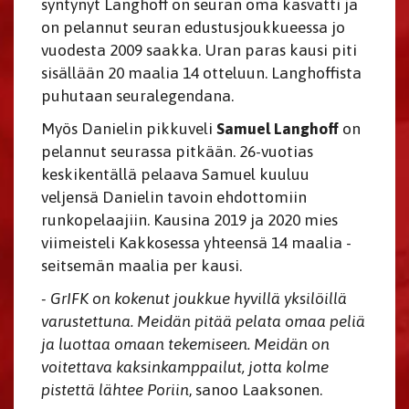
syntynyt Langhoff on seuran oma kasvatti ja
on pelannut seuran edustusjoukkueessa jo
vuodesta 2009 saakka. Uran paras kausi piti
sisällään 20 maalia 14 otteluun. Langhoffista
puhutaan seuralegendana.
Myös Danielin pikkuveli
Samuel Langhoff
on
pelannut seurassa pitkään. 26-vuotias
keskikentällä pelaava Samuel kuuluu
veljensä Danielin tavoin ehdottomiin
runkopelaajiin. Kausina 2019 ja 2020 mies
viimeisteli Kakkosessa yhteensä 14 maalia -
seitsemän maalia per kausi.
- GrIFK on kokenut joukkue hyvillä yksilöillä
varustettuna. Meidän pitää pelata omaa peliä
ja luottaa omaan tekemiseen. Meidän on
voitettava kaksinkamppailut, jotta kolme
pistettä lähtee Poriin
, sanoo Laaksonen.