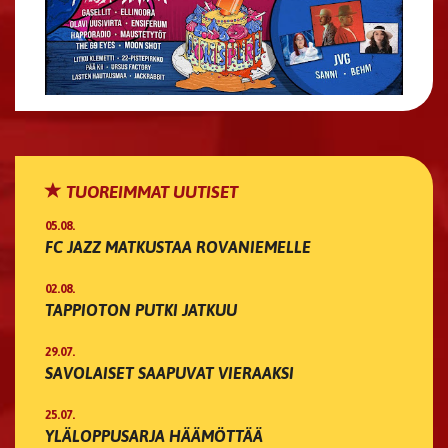
TUOREIMMAT UUTISET
05.08.
FC JAZZ MATKUSTAA ROVANIEMELLE
02.08.
TAPPIOTON PUTKI JATKUU
29.07.
SAVOLAISET SAAPUVAT VIERAAKSI
25.07.
YLÄLOPPUSARJA HÄÄMÖTTÄÄ