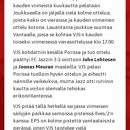
kauden viimeistä kuukautta pelataan.
Joukkueella on jäljellä vielä kolme ottelua,
joista kaksi on vieraissa ja kauden viimeinen
ottelu kotona. Lauantaina joukkue suuntaa
Vantaalle, jossa se kohtaa VJS:n kauden
toiseksi viimeisessä vierasottelussa klo 17.00.
VJS kohdattiin kesällä Porissa ja tuo ottelu
päättyi FC Jazzin 3-1-voittoon
Juho Lehtosen
ja
Joonas Meuran
maaleilla. VJS pelasi
Porissa tuolloin hyvän ottelun ja aiheutti
isännille vaikeuksia, mutta Jazz otti rutiinin
kautta voiton olemalla tehokas
erikoistilanteissa.
VJS pitää tällä hetkellä sarjassa viimeisen
säilyjän paikkaa samoissa pisteissä Ilves/2:n
kanssa. EPS on kolme pistettä vantaalaisista
perässä, joten VJS taistelee vielä