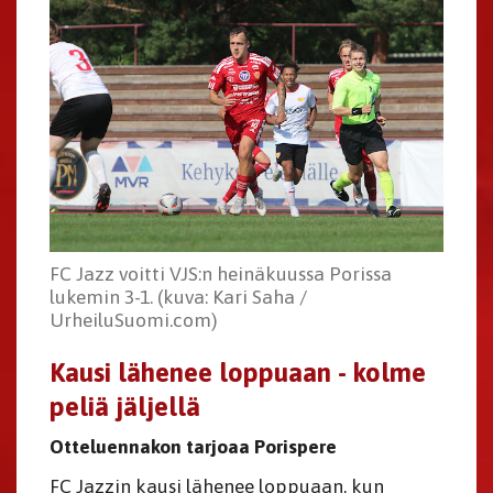
FC Jazz voitti VJS:n heinäkuussa Porissa
lukemin 3-1. (kuva: Kari Saha /
UrheiluSuomi.com)
Kausi lähenee loppuaan - kolme
peliä jäljellä
Otteluennakon tarjoaa Porispere
FC Jazzin kausi lähenee loppuaan, kun