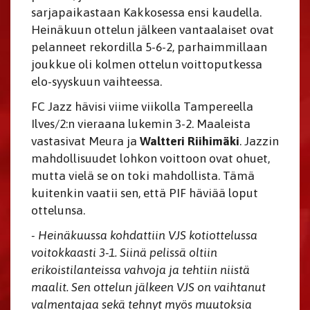
sarjapaikastaan Kakkosessa ensi kaudella.
Heinäkuun ottelun jälkeen vantaalaiset ovat
pelanneet rekordilla 5-6-2, parhaimmillaan
joukkue oli kolmen ottelun voittoputkessa
elo-syyskuun vaihteessa.
FC Jazz hävisi viime viikolla Tampereella
Ilves/2:n vieraana lukemin 3-2. Maaleista
vastasivat Meura ja
Waltteri Riihimäki
. Jazzin
mahdollisuudet lohkon voittoon ovat ohuet,
mutta vielä se on toki mahdollista. Tämä
kuitenkin vaatii sen, että PIF häviää loput
ottelunsa.
- Heinäkuussa kohdattiin VJS kotiottelussa
voitokkaasti 3-1. Siinä pelissä oltiin
erikoistilanteissa vahvoja ja tehtiin niistä
maalit. Sen ottelun jälkeen VJS on vaihtanut
valmentajaa sekä tehnyt myös muutoksia