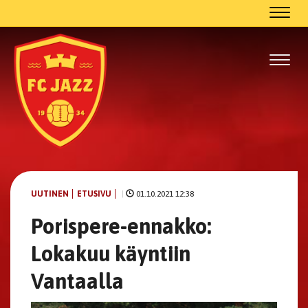
Navig
Navig
UUTINEN
ETUSIVU
|
01.10.2021 12:38
Porispere-ennakko:
Lokakuu käyntiin
Vantaalla