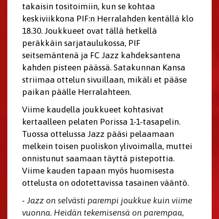
takaisin tositoimiin, kun se kohtaa
keskiviikkona PIF:n Herralahden kentällä klo
18.30. Joukkueet ovat tällä hetkellä
peräkkäin sarjataulukossa, PIF
seitsemäntenä ja FC Jazz kahdeksantena
kahden pisteen päässä. Satakunnan Kansa
striimaa ottelun sivuillaan, mikäli et pääse
paikan päälle Herralahteen.
Viime kaudella joukkueet kohtasivat
kertaalleen pelaten Porissa 1-1-tasapelin.
Tuossa ottelussa Jazz pääsi pelaamaan
melkein toisen puoliskon ylivoimalla, muttei
onnistunut saamaan täyttä pistepottia.
Viime kauden tapaan myös huomisesta
ottelusta on odotettavissa tasainen vääntö.
-
Jazz on selvästi parempi joukkue kuin viime
vuonna. Heidän tekemisensä on parempaa,