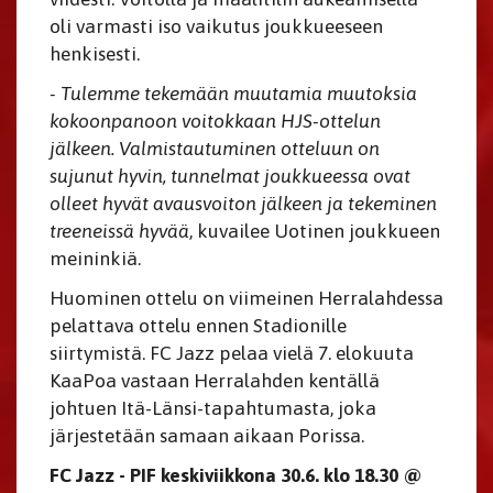
oli varmasti iso vaikutus joukkueeseen
henkisesti.
- Tulemme tekemään muutamia muutoksia
kokoonpanoon voitokkaan HJS-ottelun
jälkeen. Valmistautuminen otteluun on
sujunut hyvin, tunnelmat joukkueessa ovat
olleet hyvät avausvoiton jälkeen ja tekeminen
treeneissä hyvää
, kuvailee Uotinen joukkueen
meininkiä.
Huominen ottelu on viimeinen Herralahdessa
pelattava ottelu ennen Stadionille
siirtymistä. FC Jazz pelaa vielä 7. elokuuta
KaaPoa vastaan Herralahden kentällä
johtuen Itä-Länsi-tapahtumasta, joka
järjestetään samaan aikaan Porissa.
FC Jazz - PIF keskiviikkona 30.6. klo 18.30 @