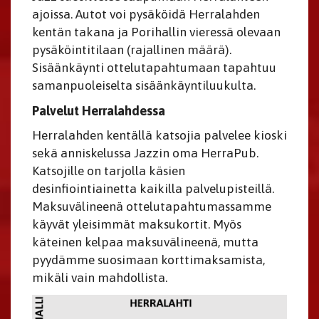
ajoissa. Autot voi pysäköidä Herralahden
kentän takana ja Porihallin vieressä olevaan
pysäköintitilaan (rajallinen määrä).
Sisäänkäynti ottelutapahtumaan tapahtuu
samanpuoleiselta sisäänkäyntiluukulta.
Palvelut Herralahdessa
Herralahden kentällä katsojia palvelee kioski
sekä anniskelussa Jazzin oma HerraPub.
Katsojille on tarjolla käsien
desinfiointiainetta kaikilla palvelupisteillä.
Maksuvälineenä ottelutapahtumassamme
käyvät yleisimmät maksukortit. Myös
käteinen kelpaa maksuvälineenä, mutta
pyydämme suosimaan korttimaksamista,
mikäli vain mahdollista.