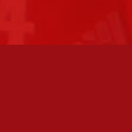
FC JAZZ JUNIORIT RY / FC JAZZ OY
Toimisto
Kansakoulukatu 1
28200 Pori
toiminnanjohtaja@fcjazz.com
0400 741 713
Laajemmat yhteystiedot