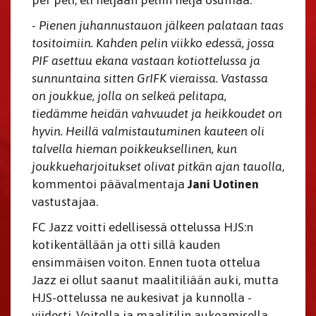
- Pienen juhannustauon jälkeen palataan taas
tositoimiin. Kahden pelin viikko edessä, jossa
PIF asettuu ekana vastaan kotiottelussa ja
sunnuntaina sitten GrIFK vieraissa. Vastassa
on joukkue, jolla on selkeä pelitapa,
tiedämme heidän vahvuudet ja heikkoudet on
hyvin. Heillä valmistautuminen kauteen oli
talvella hieman poikkeuksellinen, kun
joukkueharjoitukset olivat pitkän ajan tauolla
,
kommentoi päävalmentaja
Jani Uotinen
vastustajaa.
FC Jazz voitti edellisessä ottelussa HJS:n
kotikentällään ja otti sillä kauden
ensimmäisen voiton. Ennen tuota ottelua
Jazz ei ollut saanut maalitiliään auki, mutta
HJS-ottelussa ne aukesivat ja kunnolla -
viidesti. Voitolla ja maalitilin aukeamisella