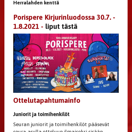
Herralahden kenttä
Porispere Kirjurinluodossa 30.7. -
1.8.2021 -
liput tästä
Ottelutapahtumainfo
Juniorit ja toimihenkilöt
Seuran juniorit ja toimihenkilöt pääsevät
seura-asulla otteluun ilmaiseksi sisään -