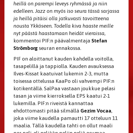
heillä on parempi leveys ryhmässä ja niin
edelleen. Jazz on myös iso seura tässä sarjassa
ja heillä pitäisi olla jatkuvasti tavoitteena
nousta Ykköseen. Todella kiva haaste meille
nyt päästä haastamaan heidät vieraissa
,
kommentoi PIF:n päävalmentaja
Stefan
Strömborg
seuran ennakossa.
PIF on aloittanut kauden kahdella voitolla,
tasapelillä ja tappiolla. Kauden avauksessa
Ilves-Kissat kaatuivat lukemin 2-3, mutta
toisessa ottelussa KaaPo oli vahvempi PIF:n
kotikentällä. SalPaa vastaan joukkue pelasi
tasan ja viime kierroksella EPS kaatui 2-1
lukemilla. PIF:n riveistä kannattaa
ehdottomasti pitää silmällä
Gezim Vocaa
,
joka viime kaudella pamautti 17 otteluun 11
maalia. Tällä kaudella tahti on ollut maali
per peli, eli neljään peliin neljä osumaa.