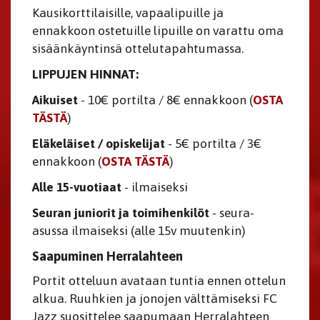
Kausikorttilaisille, vapaalipuille ja
ennakkoon ostetuille lipuille on varattu oma
sisäänkäyntinsä ottelutapahtumassa.
LIPPUJEN HINNAT:
Aikuiset
- 10€ portilta / 8€ ennakkoon (
OSTA
TÄSTÄ
)
Eläkeläiset / opiskelijat
- 5€ portilta / 3€
ennakkoon (
OSTA TÄSTÄ
)
Alle 15-vuotiaat
- ilmaiseksi
Seuran juniorit ja toimihenkilöt
- seura-
asussa ilmaiseksi (alle 15v muutenkin)
Saapuminen Herralahteen
Portit otteluun avataan tuntia ennen ottelun
alkua. Ruuhkien ja jonojen välttämiseksi FC
Jazz suosittelee saapumaan Herralahteen