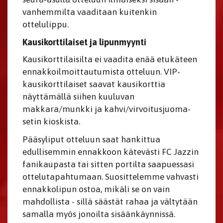
vanhemmilta vaaditaan kuitenkin
ottelulippu.
Kausikorttilaiset ja lipunmyynti
Kausikorttilaisilta ei vaadita enää etukäteen
ennakkoilmoittautumista otteluun. VIP-
kausikorttilaiset saavat kausikorttia
näyttämällä siihen kuuluvan
makkara/munkki ja kahvi/virvoitusjuoma-
setin kioskista.
Pääsyliput otteluun saat hankittua
edullisemmin ennakkoon kätevästi FC Jazzin
fanikaupasta tai sitten portilta saapuessasi
ottelutapahtumaan. Suosittelemme vahvasti
ennakkolipun ostoa, mikäli se on vain
mahdollista - sillä säästät rahaa ja vältytään
samalla myös jonoilta sisäänkäynnissä.