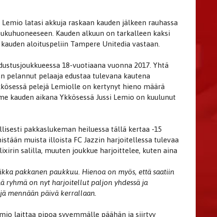
si Lemio latasi akkuja raskaan kauden jälkeen rauhassa
 pukuhuoneeseen. Kauden alkuun on tarkalleen kaksi
 kauden aloituspeliin Tampere Unitedia vastaan.
dustusjoukkueessa 18-vuotiaana vuonna 2017. Yhtä
en pelannut pelaaja edustaa tulevana kautena
kkösessä pelejä Lemiolle on kertynyt hieno määrä
ime kauden aikana Ykkösessä Jussi Lemio on kuulunut
lisesti pakkaslukeman heiluessa tällä kertaa -15
istään muista illoista FC Jazzin harjoitellessa tulevaa
ixirin salilla, muuten joukkue harjoittelee, kuten aina
aikka pakkanen paukkuu. Hienoa on myös, että saatiin
 ryhmä on nyt harjoitellut paljon yhdessä ja
ejä mennään päivä kerrallaan.
io laittaa pipoa syvemmälle päähän ja siirtyy