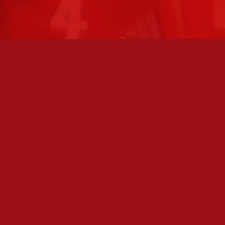
TO AVOINNA
PÄÄSIVUT
athan soittamalla, että
Joukkue
paikalla, ennen kuin vierailet
tollamme:
Ottelut
kilöiden omat yhteystiedot löydät
Liput
Uutiset