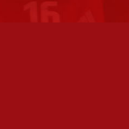
FC JAZZ JUNIORIT RY / FC JAZZ OY
TOIMIS
Toimisto
Varmist
Kansakoulukatu 1
olemme 
28200 Pori
toimis
toiminnanjohtaja@fcjazz.com
Toimihen
0400 741 713
sivulta:
Laajemmat yhteystiedot
Seura