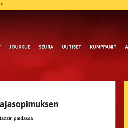
UP
T
JOUKKUE
SEURA
UUTISET
KUMPPANIT
A
laajasopimuksen
Jazzin paidassa