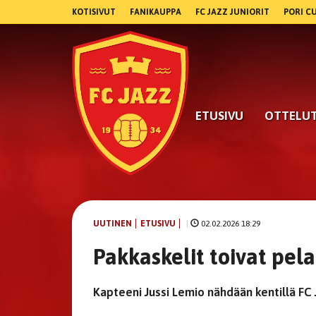
KOTISIVUT
FANIKAUPPA
FC JAZZ JUNIORIT
PORI C
ETUSIVU
OTTELU
UUTINEN
ETUSIVU
|
02.02.2026 18:29
Pakkaskelit toivat pe
Kapteeni Jussi Lemio nähdään kentillä FC 