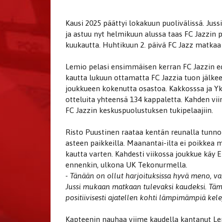
Kausi 2025 päättyi lokakuun puolivälissä. Jus
ja astuu nyt helmikuun alussa taas FC Jazzin
kuukautta. Huhtikuun 2. päivä FC Jazz matkaa
Lemio pelasi ensimmäisen kerran FC Jazzin e
kautta lukuun ottamatta FC Jazzia tuon jälke
joukkueen kokenutta osastoa. Kakkosssa ja Y
otteluita yhteensä 134 kappaletta. Kahden vi
FC Jazzin keskuspuolustuksen tukipelaajiin.
Risto Puustinen raataa kentän reunalla tunnol
asteen paikkeilla. Maanantai-ilta ei poikkea m
kautta varten. Kahdesti viikossa joukkue käy El
ennenkin, ulkona UK Tekonurmella.
- Tänään on ollut harjoituksissa hyvä meno, v
Jussi mukaan matkaan tulevaksi kaudeksi. Tämä
positiivisesti ajatellen kohti lämpimämpiä kel
Kapteenin nauhaa viime kaudella kantanut Lem