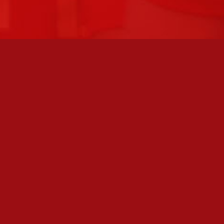
FC JAZZ UUTISKIRJE
Olen lukenut
tietosuojaselosteen
ja hyväksyn henkilötietojeni
käsittelyn
TILAA SÄHKÖPOSTIISI