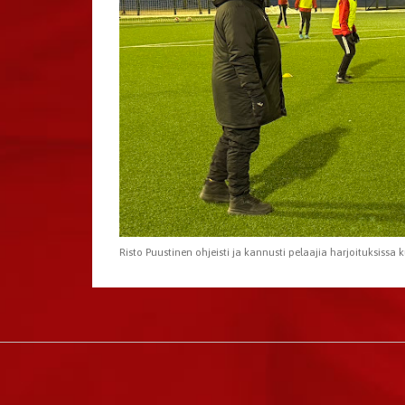
Risto Puustinen ohjeisti ja kannusti pelaajia harjoituksissa 