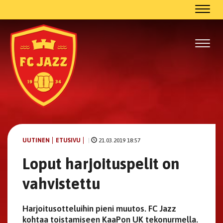
Navig
Navig
UUTINEN
ETUSIVU
|
21.03.2019 18:57
Loput harjoituspelit on
vahvistettu
Harjoitusotteluihin pieni muutos. FC Jazz
kohtaa toistamiseen KaaPon UK tekonurmella.