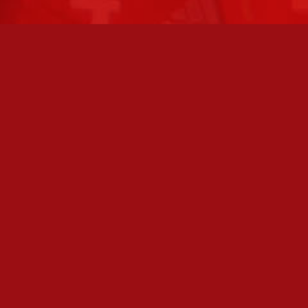
FC JAZZ JUNIORIT RY / FC JAZZ OY
Toimisto
Kansakoulukatu 1
28200 Pori
toiminnanjohtaja@fcjazz.com
0400 741 713
Laajemmat yhteystiedot
TOIMISTO AVOINNA
Varmistathan soittamalla, että olemme paikalla,
ennen kuin vierailet toimistollamme: