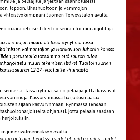
mille ja pelaajille järjestään säännöllisesti
kseen, lepoon, lihashuoltoon ja vammojen
ekä yhteistyökumppani Suomen Terveystalon avulla.
en määrätietoisesti kertoo seuran toiminnanjohtaja
tusvammojen määrä oli lisääntynyt monessa
ätoimisten valmentajien ja Honkavuon Juhanin kanssa
Niiden perusteella totesimme että seuran tulee
harjoittelu muun tekemisen lisäksi. Tuolloin Juhani
nssa seuran 12-17 -vuotiaille yhtenäistä
 seurassa. Tässä ryhmässä on pelaajia jotka kasvavat
 lieviä vammoja. Kasvuryhmässä harjoitusmäärää
rjoitusten sijaan kasvuryhmään. Ryhmässä tehdään
ihashuoltoharjoitteita ohjatusti, jotta pelaaja saadaan
arjoituksiin.
in juniorivalmennuksen osalta,
mioon pelaajan herkkyyskaudet eli mitkä ominaisuudet