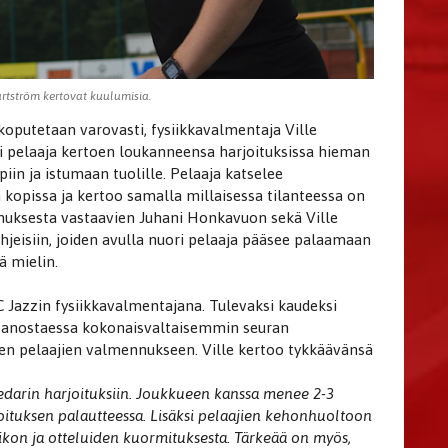
rtström kertovat kuulumisia.
putetaan varovasti, fysiikkavalmentaja Ville
i pelaaja kertoen loukanneensa harjoituksissa hieman
iin ja istumaan tuolille. Pelaaja katselee
kopissa ja kertoo samalla millaisessa tilanteessa on
nnuksesta vastaavien Juhani Honkavuon sekä Ville
ohjeisiin, joiden avulla nuori pelaaja pääsee palaamaan
ä mielin.
FC Jazzin fysiikkavalmentajana. Tulevaksi kaudeksi
 panostaessa kokonaisvaltaisemmin seuran
en pelaajien valmennukseen. Ville kertoo tykkäävänsä
edarin harjoituksiin. Joukkueen kanssa menee 2-3
arjoituksen palautteessa. Lisäksi pelaajien kehonhuoltoon
iikon ja otteluiden kuormituksesta. Tärkeää on myös,