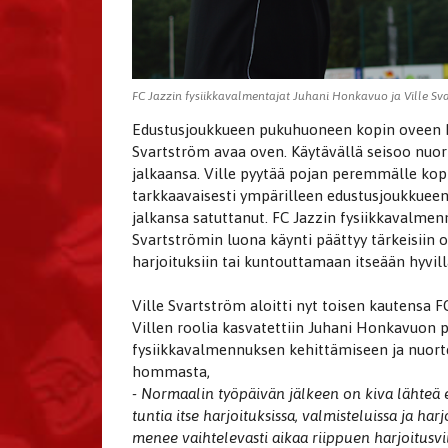
FC Jazzin fysiikkavalmentajat Juhani Honkavuo ja Ville Sva
Edustusjoukkueen pukuhuoneen kopin oveen ko
Svartström avaa oven. Käytävällä seisoo nuor
jalkaansa. Ville pyytää pojan peremmälle kopp
tarkkaavaisesti ympärilleen edustusjoukkueen 
jalkansa satuttanut. FC Jazzin fysiikkavalme
Svartströmin luona käynti päättyy tärkeisiin 
harjoituksiin tai kuntouttamaan itseään hyvill
Ville Svartström aloitti nyt toisen kautensa 
Villen roolia kasvatettiin Juhani Honkavuon
fysiikkavalmennuksen kehittämiseen ja nuort
hommasta,
- Normaalin työpäivän jälkeen on kiva lähteä 
tuntia itse harjoituksissa, valmisteluissa ja h
menee vaihtelevasti aikaa riippuen harjoitusv