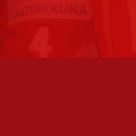
TO AVOINNA
PÄÄSIVUT
athan soittamalla, että
Joukkue
paikalla, ennen kuin vierailet
tollamme:
Ottelut
kilöiden omat yhteystiedot löydät
Liput
Uutiset