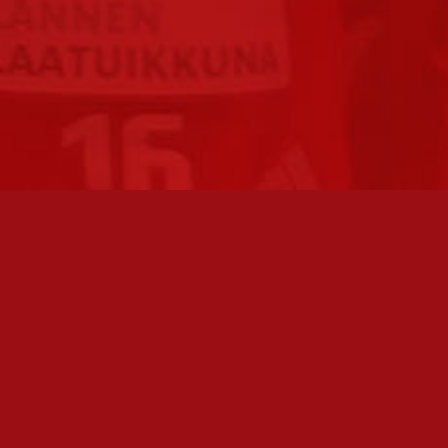
FC JAZZ JUNIORIT RY / FC JAZZ OY
TOIMIS
Toimisto
Varmist
Kansakoulukatu 1
olemme 
28200 Pori
toimis
toiminnanjohtaja@fcjazz.com
Toimihen
0400 741 713
sivulta: