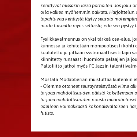
kehittyvät missäkin iässä parhaiten. Jos joku o
olla vaikea myöhemmin paikata. Harjoittelun on
tapahtuvaa kehitystä täytyy seurata molempiin s
mutta toisaalta myös sellaista, että sen pystyy 
Fysiikkavalmennus on yksi tärkeä osa-alue, jo
kunnossa ja kehitetään monipuolisesti kohti
koulutettu jo pitkään systemaattisesti lajin s
kiinnitetty runsaasti huomiota pelaajien ja 
Palloliitto jatkoi myös FC Jazzin talenttival
Mostafa Modabberian muistuttaa kuitenkin että
- Olemme ottaneet seurayhteistyössä viime aiko
tarjoaa mahdollisuuden päästä kokeilemaan om
tarjoaa mahdollisuuden nousta määrätietoise
edelleen voimakkaasti kokonaisvaltaiseen harjo
futista.