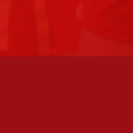
FC JAZZ UUTISKIRJE
Olen lukenut
tietosuojaselosteen
ja hyväksyn henkilötietojeni