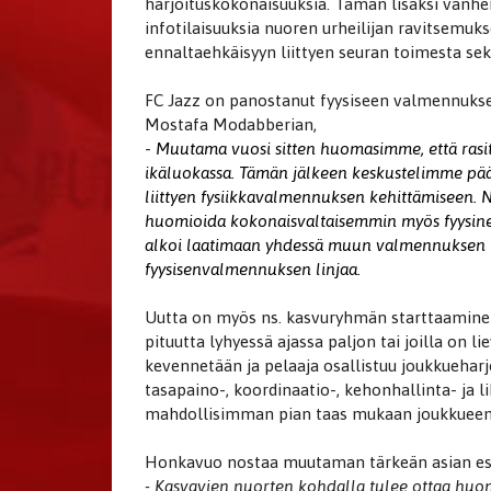
harjoituskokonaisuuksia. Tämän lisäksi vanhem
infotilaisuuksia nuoren urheilijan ravitsemu
ennaltaehkäisyyn liittyen seuran toimesta s
FC Jazz on panostanut fyysiseen valmennukse
Mostafa Modabberian,
-
Muutama vuosi sitten huomasimme, että rasi
ikäluokassa. Tämän jälkeen keskustelimme pä
liittyen fysiikkavalmennuksen kehittämiseen. 
huomioida kokonaisvaltaisemmin myös fyysinen
alkoi laatimaan yhdessä muun valmennuksen ka
fyysisenvalmennuksen linjaa.
Uutta on myös ns. kasvuryhmän starttaaminen
pituutta lyhyessä ajassa paljon tai joilla on
kevennetään ja pelaaja osallistuu joukkueha
tasapaino-, koordinaatio-, kehonhallinta- ja l
mahdollisimman pian taas mukaan joukkueen h
Honkavuo nostaa muutaman tärkeän asian esi
- Kasvavien nuorten kohdalla tulee ottaa huo