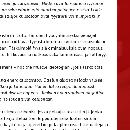
eisiin ja varusteisiin. Niiden avulla saamme fyysiseen
toa sekä edarin että nuorten pelaajien osalta. Lisäksi
dustusjoukkueeseen ovat fyysisesti valmiimpia kuin
sista on taito. Taitojen hyödyntämiseksi pelaajat
 Ilman riittävää fyysistä kuntoa ei virtuoosimaisinkaan
an. Tärkeimpiä fyysisiä ominaisuuksia ovat nopeus,
to, liikkuvuus ja notkeus sekä kimmoisuus ja ketteryys.
ment – not the muscle ideologian”, joka tarkoittaa
bista energiatuotantoa. Ottelun aikana pelaajan tulee
otkea ja kimmoisa. Hänen tulee reagoida nopeasti
asituksesta nopeasti. Kaikkia näitä voidaan harjoittaa
na ne sekoittuvat keskenään.
orttimestarihanke, jossa pelaajat testattiin ja jonka
tä harjoittelua. Sen lopputulemana luotiin satoja
 käyttöön ja opetettiin pelaajille uusia liikemalleja ja