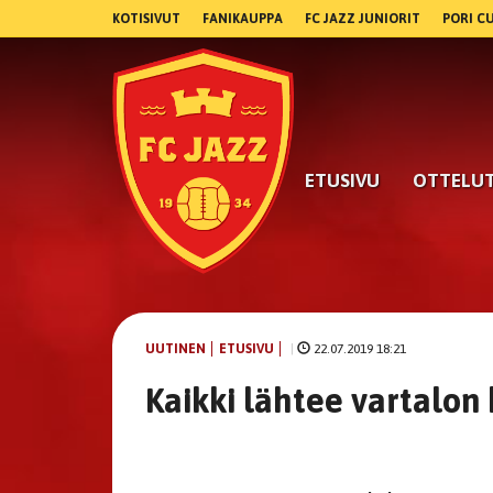
KOTISIVUT
FANIKAUPPA
FC JAZZ JUNIORIT
PORI C
ETUSIVU
OTTELU
UUTINEN
ETUSIVU
|
22.07.2019 18:21
Kaikki lähtee vartalon 