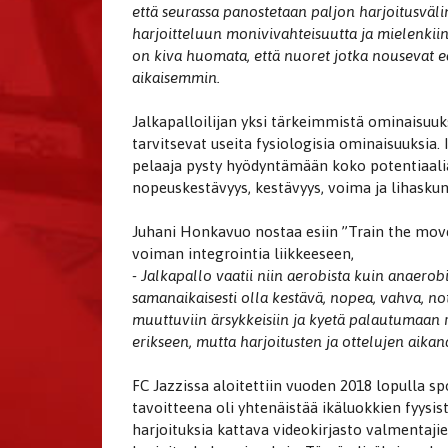
että seurassa panostetaan paljon harjoitusvälin
harjoitteluun monivivahteisuutta ja mielenkiin
on kiva huomata, että nuoret jotka nousevat e
aikaisemmin.
Jalkapalloilijan yksi tärkeimmistä ominaisuuk
tarvitsevat useita fysiologisia ominaisuuksia.
pelaaja pysty hyödyntämään koko potentiaalia
nopeuskestävyys, kestävyys, voima ja lihaskun
Juhani Honkavuo nostaa esiin ”Train the move
voiman integrointia liikkeeseen,
- Jalkapallo vaatii niin aerobista kuin anaero
samanaikaisesti olla kestävä, nopea, vahva, n
muuttuviin ärsykkeisiin ja kyetä palautumaan r
erikseen, mutta harjoitusten ja ottelujen aika
FC Jazzissa aloitettiin vuoden 2018 lopulla sp
tavoitteena oli yhtenäistää ikäluokkien fyysis
harjoituksia kattava videokirjasto valmentajien