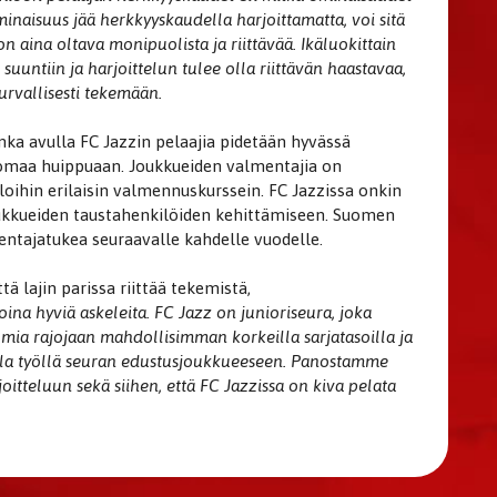
minaisuus jää herkkyyskaudella harjoittamatta, voi sitä
 aina oltava monipuolista ja riittävää. Ikäluokittain
uuntiin ja harjoittelun tulee olla riittävän haastavaa,
turvallisesti tekemään.
nka avulla FC Jazzin pelaajia pidetään hyvässä
 omaa huippuaan. Joukkueiden valmentajia on
aloihin erilaisin valmennuskurssein. FC Jazzissa onkin
joukkueiden taustahenkilöiden kehittämiseen. Suomen
mentajatukea seuraavalle kahdelle vuodelle.
 lajin parissa riittää tekemistä,
ina hyviä askeleita. FC Jazz on junioriseura, joka
ia rajojaan mahdollisimman korkeilla sarjatasoilla ja
lla työllä seuran edustusjoukkueeseen. Panostamme
itteluun sekä siihen, että FC Jazzissa on kiva pelata