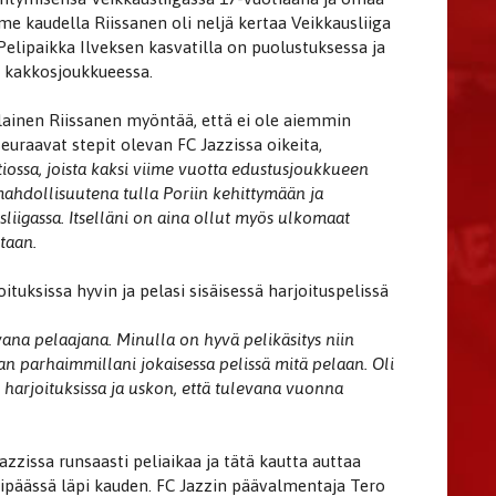
 kaudella Riissanen oli neljä kertaa Veikkausliiga
lipaikka Ilveksen kasvatilla on puolustuksessa ja
an kakkosjoukkueessa.
ainen Riissanen myöntää, että ei ole aiemmin
euraavat stepit olevan FC Jazzissa oikeita,
iossa, joista kaksi viime vuotta edustusjoukkueen
ahdollisuutena tulla Poriin kehittymään ja
liigassa. Itselläni on aina ollut myös ulkomaat
etaan.
ituksissa hyvin ja pelasi sisäisessä harjoituspelissä
avana pelaajana. Minulla on hyvä pelikäsitys niin
n parhaimmillani jokaisessa pelissä mitä pelaan. Oli
harjoituksissa ja uskon, että tulevana vuonna
zzissa runsaasti peliaikaa ja tätä kautta auttaa
ipäässä läpi kauden. FC Jazzin päävalmentaja Tero