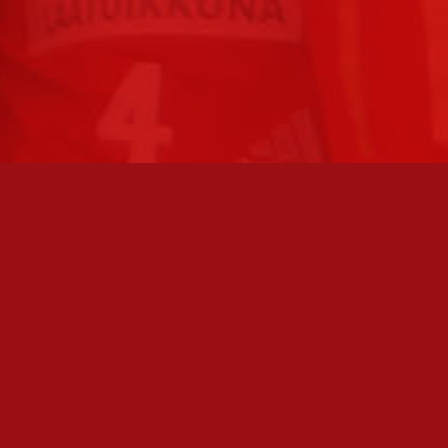
TO AVOINNA
PÄÄSIVUT
athan soittamalla, että
Joukkue
paikalla, ennen kuin vierailet
tollamme:
Ottelut
kilöiden omat yhteystiedot löydät
Liput
Uutiset