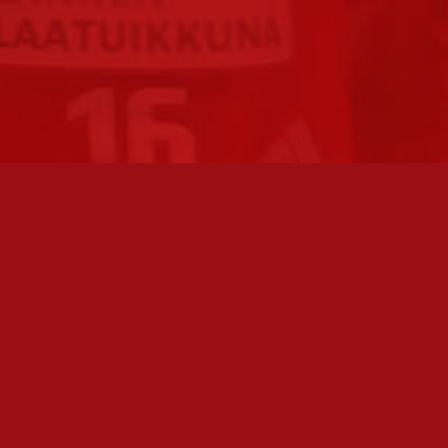
FC JAZZ JUNIORIT RY / FC JAZZ OY
TOIMIS
Toimisto
Varmist
Kansakoulukatu 1
olemme 
28200 Pori
toimis
toiminnanjohtaja@fcjazz.com
Toimihen
0400 741 713
sivulta:
Laajemmat yhteystiedot
Seura