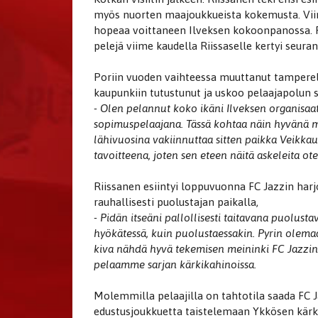
myös nuorten maajoukkueista kokemusta. Viime
hopeaa voittaneen Ilveksen kokoonpanossa. Pe
pelejä viime kaudella Riissaselle kertyi seur
Poriin vuoden vaihteessa muuttanut tamperel
kaupunkiin tutustunut ja uskoo pelaajapolun s
- Olen pelannut koko ikäni Ilveksen organisaat
sopimuspelaajana. Tässä kohtaa näin hyvänä m
lähivuosina vakiinnuttaa sitten paikka Veikkaus
tavoitteena, joten sen eteen näitä askeleita ot
Riissanen esiintyi loppuvuonna FC Jazzin harjo
rauhallisesti puolustajan paikalla,
- Pidän itseäni pallollisesti taitavana puolust
hyökätessä, kuin puolustaessakin. Pyrin olemaa
kiva nähdä hyvä tekemisen meininki FC Jazzin 
pelaamme sarjan kärkikahinoissa.
Molemmilla pelaajilla on tahtotila saada FC Ja
edustusjoukkuetta taistelemaan Ykkösen kärk