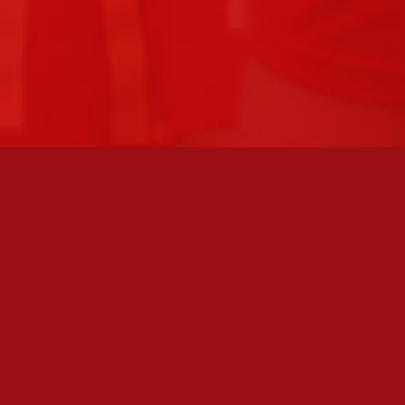
FC JAZZ UUTISKIRJE
Olen lukenut
tietosuojaselosteen
ja hyväksyn henkilötietojeni
käsittelyn