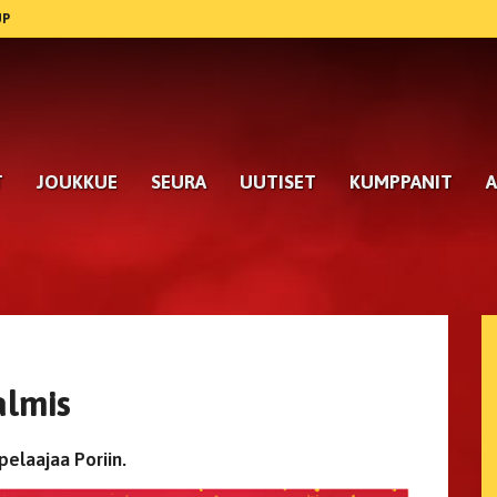
UP
T
JOUKKUE
SEURA
UUTISET
KUMPPANIT
A
almis
pelaajaa Poriin.