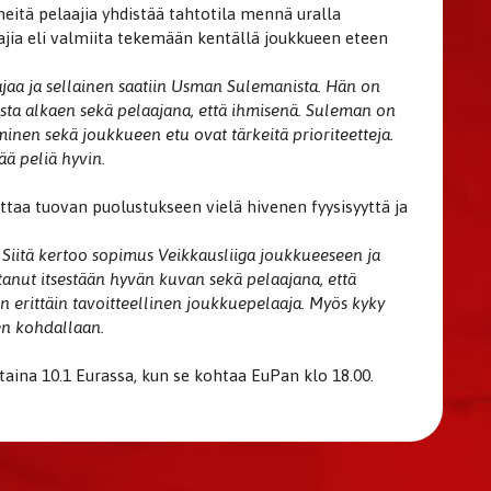
neitä pelaajia yhdistää tahtotila mennä uralla
aajia eli valmiita tekemään kentällä joukkueen eteen
jaa ja sellainen saatiin Usman Sulemanista. Hän on
usta alkaen sekä pelaajana, että ihmisenä. Suleman on
minen sekä joukkueen etu ovat tärkeitä prioriteetteja.
ä peliä hyvin.
taa tuovan puolustukseen vielä hivenen fyysisyyttä ja
. Siitä kertoo sopimus Veikkausliiga joukkueeseen ja
anut itsestään hyvän kuvan sekä pelaajana, että
n erittäin tavoitteellinen joukkuepelaaja. Myös kyky
en kohdallaan.
jantaina 10.1 Eurassa, kun se kohtaa EuPan klo 18.00.