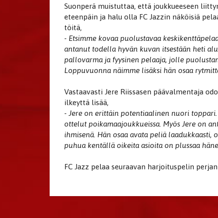
Suonperä muistuttaa, että joukkueeseen liitty
eteenpäin ja halu olla FC Jazzin näköisiä pel
töitä,
- Etsimme kovaa puolustavaa keskikenttäpelaa
antanut todella hyvän kuvan itsestään heti al
pallovarma ja fyysinen pelaaja, jolle puolusta
Loppuvuonna näimme lisäksi hän osaa rytmittä
Vastaavasti Jere Riissasen päävalmentaja odot
ilkeyttä lisää,
- Jere on erittäin potentiaalinen nuori toppari
ottelut poikamaajoukkueissa. Myös Jere on ant
ihmisenä. Hän osaa avata peliä laadukkaasti, o
puhua kentällä oikeita asioita on plussaa hän
​​​​​​​FC Jazz pelaa seuraavan harjoituspelin per