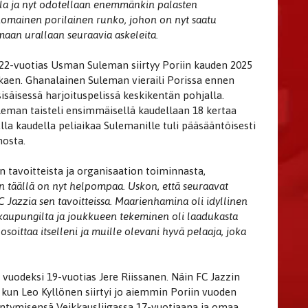
lla ja nyt odotellaan enemmänkin palasten
nomainen porilainen runko, johon on nyt saatu
aan urallaan seuraavia askeleita.
22-vuotias Usman Suleman siirtyy Poriin kauden 2025
kaen. Ghanalainen Suleman vieraili Porissa ennen
 sisäisessä harjoituspelissä keskikentän pohjalla.
man taisteli ensimmäisellä kaudellaan 18 kertaa
a kaudella peliaikaa Sulemanille tuli pääsääntöisesti
mosta.
n tavoitteista ja organisaation toiminnasta,
en täällä on nyt helpompaa. Uskon, että seuraavat
 Jazzia sen tavoitteissa. Maarienhamina oli idyllinen
a kaupungilta ja joukkueen tekeminen oli laadukasta
soittaa itselleni ja muille olevani hyvä pelaaja, joka
i vuodeksi 19-vuotias Jere Riissanen. Näin FC Jazzin
 kun Leo Kyllönen siirtyi jo aiemmin Poriin vuoden
siintymisensä Veikkausliigassa 17-vuotiaana ja omaa