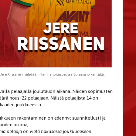
ere Riissanen nähdään illan harjoituspelissä Eurassa jo kentällä.
valla pelaajalla joulutauon aikana. Näiden sopimusten
rä nousi 22 pelaajaan. Näistä pelaajista 14 on
e kauden joukkueessa.
ukkueen rakentaminen on edennyt suunnitellusti ja
vuoden aikana,
ama pelaaja on vielä hakusessa joukkueeseen.