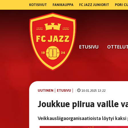
KOTISIVUT
FANIKAUPPA
FC JAZZ JUNIORIT
PORI C
ETUSIVU
OTTELU
UUTINEN
ETUSIVU
|
10.01.2025 13:22
Joukkue piirua vaille v
Veikkausliigaorganisaatioista löytyi kaksi 