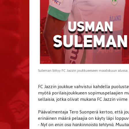
Suleman liittyy FC Jazzin joukkueeseen maaliskuun alussa. J
FC Jazzin joukkue vahvistui kahdella puolusta
myötä porilaisjoukkueen sopimuspelaajien mää
sellaisia, jotka olivat mukana FC Jazzin viim
Päävalmentaja Tero Suonperä kertoo, että jo
erinäinen määrä pelaajia on käyty läpi loppu
- Nyt on enin osa hankinnoista tehtynä. Muut