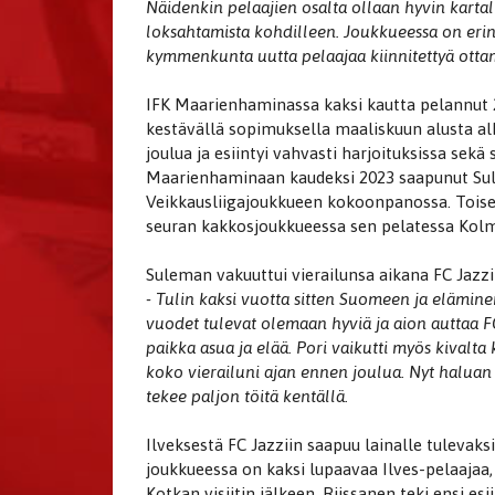
Näidenkin pelaajien osalta ollaan hyvin karta
loksahtamista kohdilleen. Joukkueessa on eri
kymmenkunta uutta pelaajaa kiinnitettyä ottam
IFK Maarienhaminassa kaksi kautta pelannut 
kestävällä sopimuksella maaliskuun alusta al
joulua ja esiintyi vahvasti harjoituksissa sekä
Maarienhaminaan kaudeksi 2023 saapunut Sule
Veikkausliigajoukkueen kokoonpanossa. Toisell
seuran kakkosjoukkueessa sen pelatessa Kol
Suleman vakuuttui vierailunsa aikana FC Jazzi
- Tulin kaksi vuotta sitten Suomeen ja elämin
vuodet tulevat olemaan hyviä ja aion auttaa FC
paikka asua ja elää. Pori vaikutti myös kivalt
koko vierailuni ajan ennen joulua. Nyt haluan o
tekee paljon töitä kentällä.
Ilveksestä FC Jazziin saapuu lainalle tulevaks
joukkueessa on kaksi lupaavaa Ilves-pelaajaa,
Kotkan visiitin jälkeen. Riissanen teki ensi e