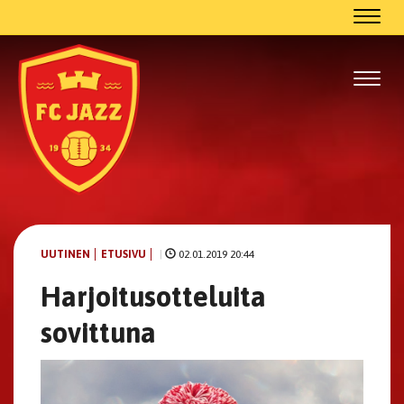
Navig
Navig
UUTINEN
ETUSIVU
|
02.01.2019 20:44
Harjoitusotteluita
sovittuna