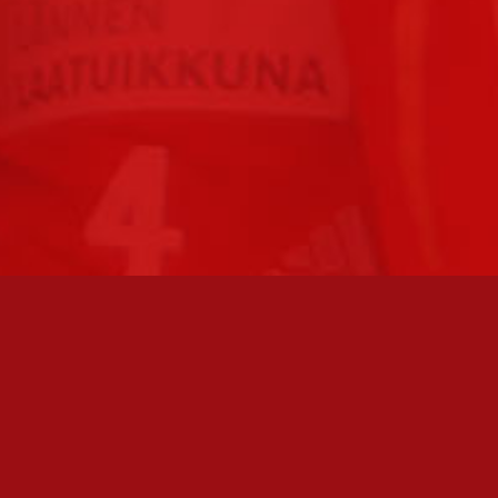
FC JAZZ JUNIORIT RY / FC JAZZ OY
Toimisto
Kansakoulukatu 1
28200 Pori
toiminnanjohtaja@fcjazz.com