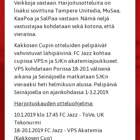
Veikkoja vastaan. Harjoitusotteluita on
lisäksi sovittuna Tampere Unitedia, MuSaa,
KaaPoa ja SalPaa vastaan. Nämä neljä
vastustajaa kohdataan sekä kotona, että
vieraissa.
Kakkosen Cupin otteluiden pelipäivät
vahvistuvat lähipäivinä. FC Jazz kohtaa
cupissa VPS:n ja SJK:n akatemiajoukkueet.
VPS kohdataan Porissa 18-20.1 välisenä
aikana ja Seinäjoelle matkataan SJK:n
vieraaksi heti helmikuun alussa. Pelipäivä
Seinäjoella on ajankohdassa 1-3.2.2019.
Harjoituskauden otteluohjelma:
10.1.2019 klo 17.45 FC Jazz - ToVe, UK
Tekonurmi
18-20.1.2019 FC Jazz - VPS Akatemia
(Kakkosen Cup)