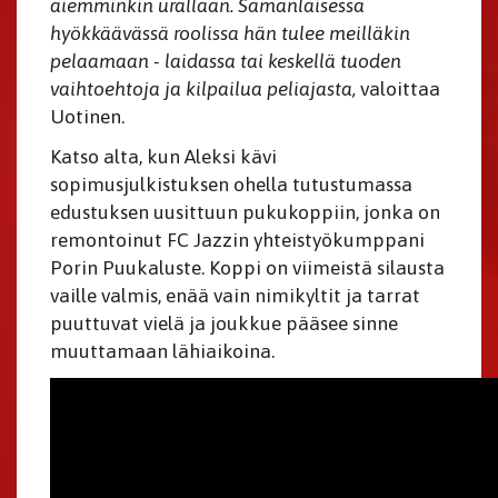
aiemminkin urallaan. Samanlaisessa
hyökkäävässä roolissa hän tulee meilläkin
pelaamaan - laidassa tai keskellä tuoden
vaihtoehtoja ja kilpailua peliajasta,
valoittaa
Uotinen.
Katso alta, kun Aleksi kävi
sopimusjulkistuksen ohella tutustumassa
edustuksen uusittuun pukukoppiin, jonka on
remontoinut FC Jazzin yhteistyökumppani
Porin Puukaluste. Koppi on viimeistä silausta
vaille valmis, enää vain nimikyltit ja tarrat
puuttuvat vielä ja joukkue pääsee sinne
muuttamaan lähiaikoina.