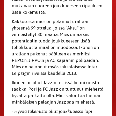
mukanaan nuoreen joukkueeseen ripauksen
lisää kokemusta.
Kakkosessa mies on pelannut urallaan
yhteensä 99 ottelua, joissa "Aksu" on
viimeistellyt 30 maalia. Mies omaa siis
potentiaalin tuoda joukkueeseen lisää
tehokkuutta maalien muodossa. Ikonen on
urallaan pukenut päälleen esimerkiksi
PEPO:n, JIPPO:n ja AC Kajaanin pelipaidan.
Mies on pelannut myös saksalaisessa Inter
Leipzigin riveissä kaudella 2018.
Ikonen on ollut Jazzin testissä helmikuusta
saakka. Pori ja FC Jazz on tuntunut miehestä
hyvältä paikalta olla. Mies valoittaa hieman
minkälaisen pelaajan Jazz saa miehestä.
- Hyvää tekemistä ollut joukkueessa läpi