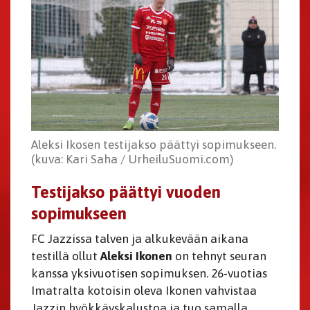
Aleksi Ikosen testijakso päättyi sopimukseen.
(kuva: Kari Saha / UrheiluSuomi.com)
Testijakso päättyi vuoden
sopimukseen
FC Jazzissa talven ja alkukevään aikana
testillä ollut
Aleksi Ikonen
on tehnyt seuran
kanssa yksivuotisen sopimuksen. 26-vuotias
Imatralta kotoisin oleva Ikonen vahvistaa
Jazzin hyökkäyskalustoa ja tuo samalla