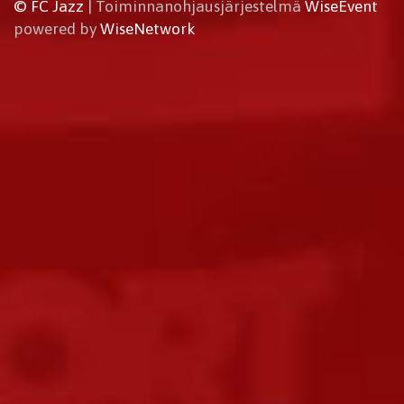
© FC Jazz
| Toiminnanohjausjärjestelmä
WiseEvent
powered by
WiseNetwork