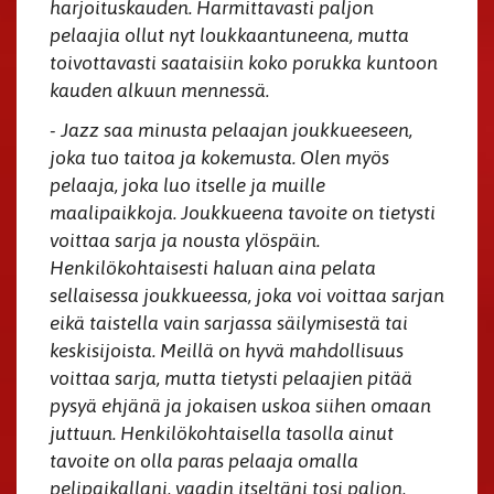
harjoituskauden. Harmittavasti paljon
pelaajia ollut nyt loukkaantuneena, mutta
toivottavasti saataisiin koko porukka kuntoon
kauden alkuun mennessä.
- Jazz saa minusta pelaajan joukkueeseen,
joka tuo taitoa ja kokemusta. Olen myös
pelaaja, joka luo itselle ja muille
maalipaikkoja. Joukkueena tavoite on tietysti
voittaa sarja ja nousta ylöspäin.
Henkilökohtaisesti haluan aina pelata
sellaisessa joukkueessa, joka voi voittaa sarjan
eikä taistella vain sarjassa säilymisestä tai
keskisijoista. Meillä on hyvä mahdollisuus
voittaa sarja, mutta tietysti pelaajien pitää
pysyä ehjänä ja jokaisen uskoa siihen omaan
juttuun. Henkilökohtaisella tasolla ainut
tavoite on olla paras pelaaja omalla
pelipaikallani, vaadin itseltäni tosi paljon,