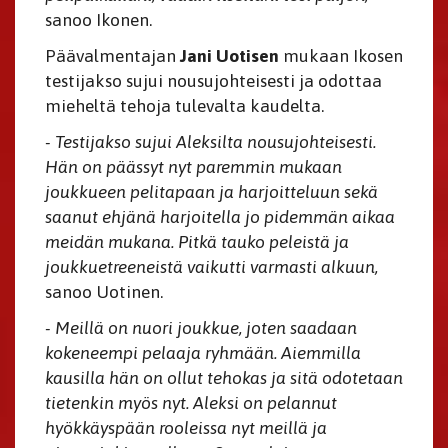
sanoo Ikonen.
Päävalmentajan
Jani Uotisen
mukaan Ikosen
testijakso sujui nousujohteisesti ja odottaa
mieheltä tehoja tulevalta kaudelta.
- Testijakso sujui Aleksilta nousujohteisesti.
Hän on päässyt nyt paremmin mukaan
joukkueen pelitapaan ja harjoitteluun sekä
saanut ehjänä harjoitella jo pidemmän aikaa
meidän mukana. Pitkä tauko peleistä ja
joukkuetreeneistä vaikutti varmasti alkuun,
sanoo Uotinen.
- Meillä on nuori joukkue, joten saadaan
kokeneempi pelaaja ryhmään. Aiemmilla
kausilla hän on ollut tehokas ja sitä odotetaan
tietenkin myös nyt. Aleksi on pelannut
hyökkäyspään rooleissa nyt meillä ja