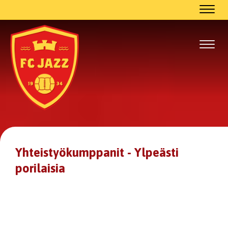
Navig
Navig
Yhteistyökumppanit - Ylpeästi
porilaisia