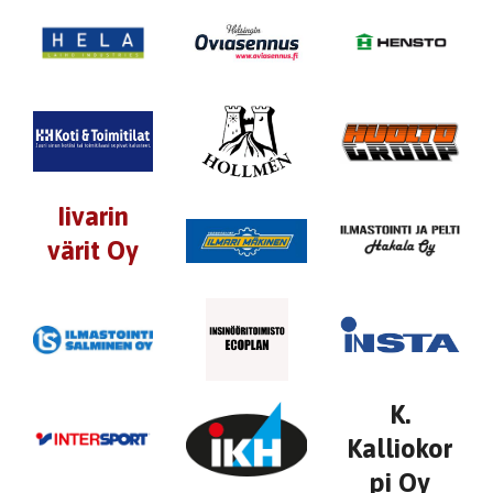
Iivarin
värit Oy
K.
Kalliokor
pi Oy