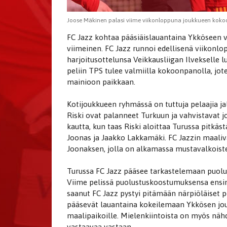
Joose Mäkinen palasi viime viikonloppuna joukkueen kok
FC Jazz kohtaa pääsiäislauantaina Ykköseen v
viimeinen. FC Jazz runnoi edellisenä viikonl
harjoitusottelunsa Veikkausliigan Ilvekselle
peliin TPS tulee valmiilla kokoonpanolla, jo
mainioon paikkaan.
Kotijoukkueen ryhmässä on tuttuja pelaajia j
Riski ovat palanneet Turkuun ja vahvistavat 
kautta, kun taas Riski aloittaa Turussa pitkä
Joonas ja Jaakko Lakkamäki. FC Jazzin maali
Joonaksen, jolla on alkamassa mustavalkoiste
Turussa FC Jazz pääsee tarkastelemaan puolus
Viime pelissä puolustuskoostumuksensa ensi
saanut FC Jazz pystyi pitämään närpiöläiset 
pääsevät lauantaina kokeilemaan Ykkösen jou
maalipaikoille. Mielenkiintoista on myös näh
vastaavaa vastaan.