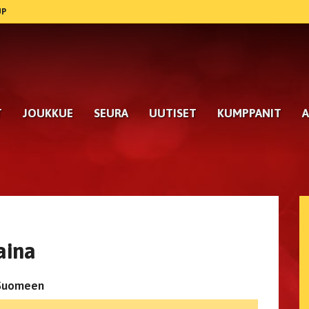
UP
T
JOUKKUE
SEURA
UUTISET
KUMPPANIT
A
aina
s-Suomeen