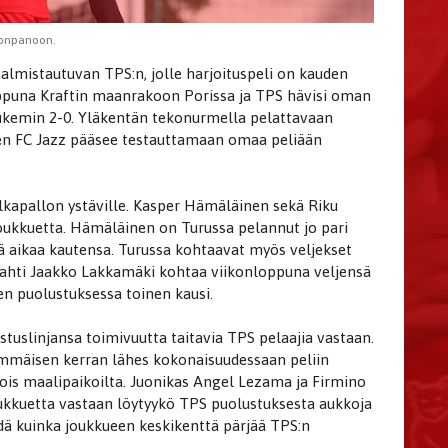
oonpanoon.
almistautuvan TPS:n, jolle harjoituspeli on kauden
oppuna Kraftin maanrakoon Porissa ja TPS hävisi oman
 lukemin 2-0. Yläkentän tekonurmella pelattavaan
ten FC Jazz pääsee testauttamaan omaa peliään
alkapallon ystäville. Kasper Hämäläinen sekä Riku
joukkuetta. Hämäläinen on Turussa pelannut jo pari
stä aikaa kautensa. Turussa kohtaavat myös veljekset
vahti Jaakko Lakkamäki kohtaa viikonloppuna veljensä
n puolustuksessa toinen kausi.
tuslinjansa toimivuutta taitavia TPS pelaajia vastaan.
mmäisen kerran lähes kokonaisuudessaan peliin
pois maalipaikoilta. Juonikas Angel Lezama ja Firmino
kkuetta vastaan löytyykö TPS puolustuksesta aukkoja
dä kuinka joukkueen keskikenttä pärjää TPS:n