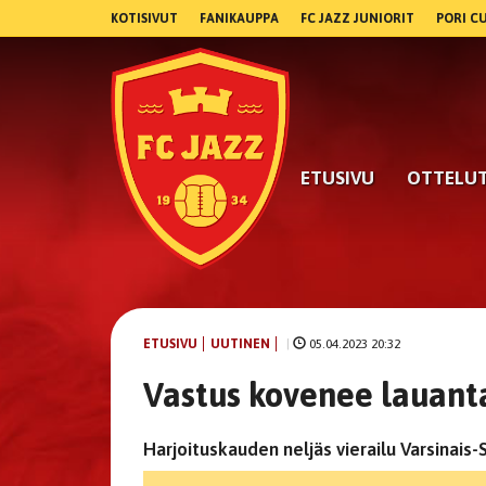
KOTISIVUT
FANIKAUPPA
FC JAZZ JUNIORIT
PORI C
ETUSIVU
OTTELU
ETUSIVU
UUTINEN
|
05.04.2023 20:32
Vastus kovenee lauant
Harjoituskauden neljäs vierailu Varsinai