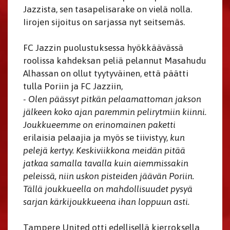
Jazzista, sen tasapelisarake on vielä nolla.
Iirojen sijoitus on sarjassa nyt seitsemäs.
FC Jazzin puolustuksessa hyökkäävässä
roolissa kahdeksan peliä pelannut Masahudu
Alhassan on ollut tyytyväinen, että päätti
tulla Poriin ja FC Jazziin,
- Olen päässyt pitkän pelaamattoman jakson
jälkeen koko ajan paremmin pelirytmiin kiinni.
Joukkueemme on erinomainen paketti
erilaisia pelaajia ja myös se tiivistyy,
kun
pelejä kertyy. Keskiviikkona meidän pitää
jatkaa samalla tavalla kuin aiemmissakin
peleissä, niin uskon pisteiden jäävän Poriin.
Tällä joukkueella on mahdollisuudet pysyä
sarjan kärkijoukkueena ihan loppuun asti.
Tampere United otti edellisellä kierroksella