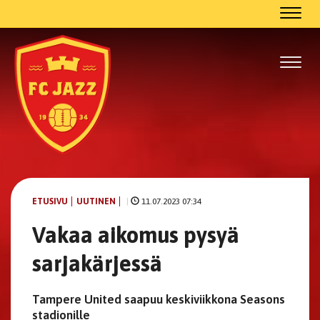
Navig
Navig
ETUSIVU
UUTINEN
|
11.07.2023 07:34
Vakaa aikomus pysyä
sarjakärjessä
Tampere United saapuu keskiviikkona Seasons
stadionille