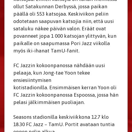
ollut Satakunnan Derbyssä, jossa paikan
päällä oli 553 katsojaa. Keskiviikon peliin
odotetaan saapuvan katsojia niin, että uusi
sataluku näkee päivän valon. Eräät ovat
povanneet jopa 1 000 katsojan ylittyvän, kun
paikalle on saapumassa Pori Jazz viikolla
myös iki-ihanat TamU-fanit.
​​​​​​​FC Jazzin kokoonpanossa nähdään uusi
pelaaja, kun Jong-tae Yoon tekee
ensiesiintymisen
kotistadionilla. Ensimmäisen kerran Yoon oli
FC Jazzin kokoonpanossa Espoossa, jossa hän
pelasi jälkimmäisen puoliajan.
Seasons stadionilla keskiviikkona 12.7 klo
18.30 FC Jazz – TamU. Portit avataan tuntia
ennen pelin alkua.