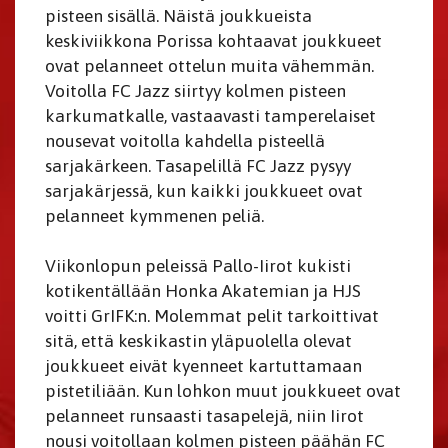
pisteen sisällä. Näistä joukkueista
keskiviikkona Porissa kohtaavat joukkueet
ovat pelanneet ottelun muita vähemmän.
Voitolla FC Jazz siirtyy kolmen pisteen
karkumatkalle, vastaavasti tamperelaiset
nousevat voitolla kahdella pisteellä
sarjakärkeen. Tasapelillä FC Jazz pysyy
sarjakärjessä, kun kaikki joukkueet ovat
pelanneet kymmenen peliä.
Viikonlopun peleissä Pallo-Iirot kukisti
kotikentällään Honka Akatemian ja HJS
voitti GrIFK:n. Molemmat pelit tarkoittivat
sitä, että keskikastin yläpuolella olevat
joukkueet eivät kyenneet kartuttamaan
pistetiliään. Kun lohkon muut joukkueet ovat
pelanneet runsaasti tasapelejä, niin Iirot
nousi voitollaan kolmen pisteen päähän FC