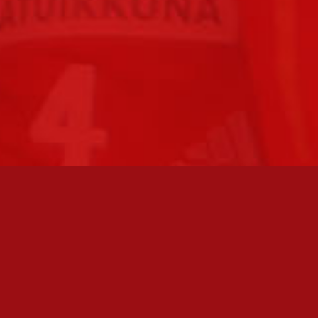
FC JAZZ JUNIORIT RY / FC JAZZ OY
Toimisto
Kansakoulukatu 1
28200 Pori
toiminnanjohtaja@fcjazz.com