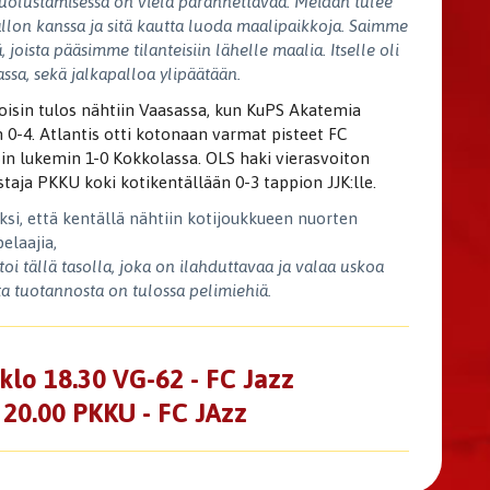
puolustamisessa on vielä parannettavaa. Meidän tulee
llon kanssa ja sitä kautta luoda maalipaikkoja. Saimme
oista pääsimme tilanteisiin lähelle maalia. Itselle oli
ssa, sekä jalkapalloa ylipäätään.
isin tulos nähtiin Vaasassa, kun KuPS Akatemia
n 0-4. Atlantis otti kotonaan varmat pisteet FC
Sin lukemin 1-0 Kokkolassa. OLS haki vierasvoiton
staja PKKU koki kotikentällään 0-3 tappion JJK:lle.
ksi, että kentällä nähtiin kotijoukkueen nuorten
elaajia,
i tällä tasolla, joka on ilahduttavaa ja valaa uskoa
ta tuotannosta on tulossa pelimiehiä.
klo 18.30 VG-62 - FC Jazz
 20.00 PKKU - FC JAzz