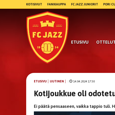
KOTISIVUT
FANIKAUPPA
FC JAZZ JUNIORIT
PORI C
ETUSIVU
OTTELU
ETUSIVU
UUTINEN
|
14.04.2024 17:50
Kotijoukkue oli odotet
Ei päätä pensaaseen, vaikka tappio tuli. HJ