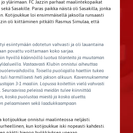
n jo ylärimaan. FC Jazzin parhaat maalintekopaikat
 sekä Sasakille. Paras paikka näistä oli Sasakilla, jonka
. Kotijoukkue loi ensimmäisellä jaksolla runsaasti
in oli kiittäminen pitkälti Rasmus Simulaa, että
styi esiintymään odotetun vahvasti ja oli lauantaina
haan povattu voittamaan koko sarjaa.
iin hyvillä käännöillä luotua tilanteita ja muutaman
yläalueilla. Vastaavasti Klubin onnistui aiheuttaa
 puolenvaihdoilla.
Toisella puoliajalla haettiin tukea
li tuli harmillisesti heti jakson alkuun. Kavennuksemme
tustajan 3-1 maaliin. Lopussa koitettiin vielä vahvasti
 Seuraavissa peleissä meidän tulee kiinnittää
 koska puolustaa miestä ja koska aluetta.
een pelaamiseen sekä laadukkaampaan
a kotijoukkue onnistui maalinteossa neljästi.
urheellinen, kun kotijoukkue iski nopeasti kahdesti.
nen päätti hienon hyökkäyksen upeaan