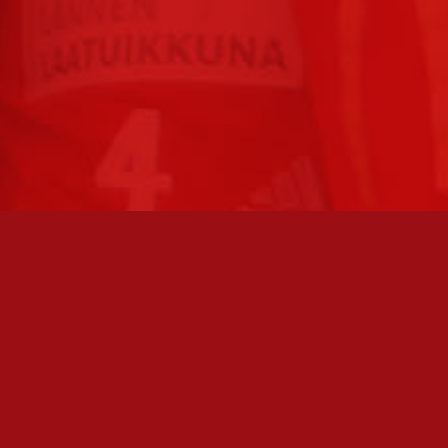
TO AVOINNA
PÄÄSIVUT
athan soittamalla, että
Joukkue
paikalla, ennen kuin vierailet
tollamme:
Ottelut
kilöiden omat yhteystiedot löydät
Liput