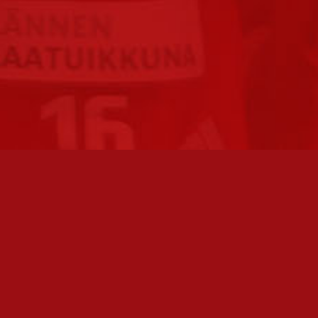
FC JAZZ JUNIORIT RY / FC JAZZ OY
TOIMIS
Toimisto
Varmist
Kansakoulukatu 1
olemme 
28200 Pori
toimis
toiminnanjohtaja@fcjazz.com
Toimihen
0400 741 713
sivulta: