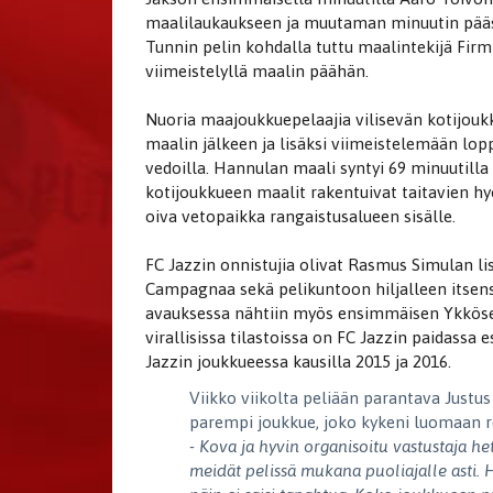
maalilaukaukseen ja muutaman minuutin pääs
Tunnin pelin kohdalla tuttu maalintekijä Firmi
viimeistelyllä maalin päähän.
Nuoria maajoukkuepelaajia vilisevän kotijoukk
maalin jälkeen ja lisäksi viimeistelemään l
vedoilla. Hannulan maali syntyi 69 minuutilla
kotijoukkueen maalit rakentuivat taitavien hyö
oiva vetopaikka rangaistusalueen sisälle.
FC Jazzin onnistujia olivat Rasmus Simulan li
Campagnaa sekä pelikuntoon hiljalleen itsensä
avauksessa nähtiin myös ensimmäisen Ykköse
virallisissa tilastoissa on FC Jazzin paidass
Jazzin joukkueessa kausilla 2015 ja 2016.
Viikko viikolta peliään parantava Justus
parempi joukkue, joko kykeni luomaan 
- Kova ja hyvin organisoitu vastustaja he
meidät pelissä mukana puoliajalle asti. H