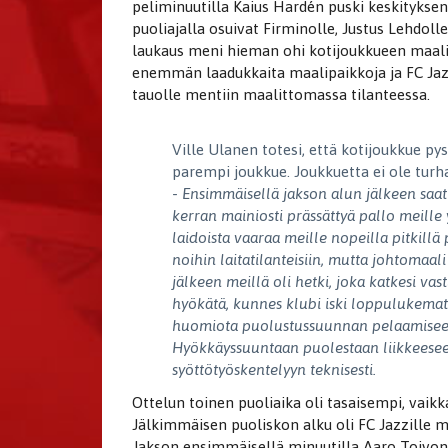
peliminuutilla Kaius Hardén puski keskitykse
puoliajalla osuivat Firminolle, Justus Lehdolle
laukaus meni hieman ohi kotijoukkueen maalin
enemmän laadukkaita maalipaikkoja ja FC Jazz
tauolle mentiin maalittomassa tilanteessa.
Ville Ulanen totesi, että kotijoukkue py
parempi joukkue. Joukkuetta ei ole tur
-
Ensimmäisellä jakson alun jälkeen saat
kerran mainiosti prässättyä pallo meille 
laidoista vaaraa meille nopeilla pitkillä
noihin laitatilanteisiin, mutta johtomaa
jälkeen meillä oli hetki, joka katkesi vas
hyökätä, kunnes klubi iski loppulukemat.
huomiota puolustussuunnan pelaamiseen,
Hyökkäyssuuntaan puolestaan liikkees
syöttötyöskentelyyn teknisesti.
Ottelun toinen puoliaika oli tasaisempi, vaikk
Jälkimmäisen puoliskon alku oli FC Jazzille m
Jakson ensimmäisellä minuutilla Aaro Toivo