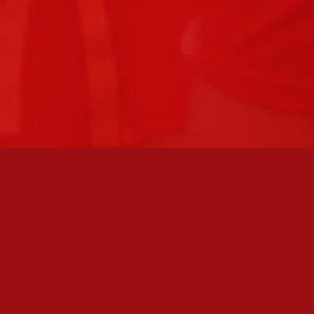
FC JAZZ UUTISKIRJE
Olen lukenut
tietosuojaselosteen