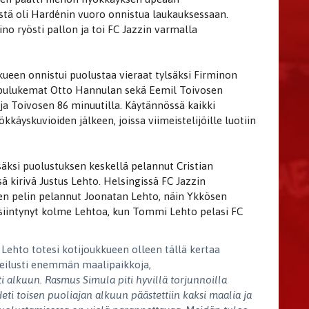
tä oli Hardénin vuoro onnistua laukauksessaan.
no ryösti pallon ja toi FC Jazzin varmalla
ueen onnistui puolustaa vieraat tylsäksi Firminon
oppulukemat Otto Hannulan sekä Eemil Toivosen
 ja Toivosen 86 minuutilla. Käytännössä kaikki
kkäyskuvioiden jälkeen, joissa viimeistelijöille luotiin
säksi puolustuksen keskellä pelannut Cristian
 kirivä Justus Lehto. Helsingissä FC Jazzin
n pelin pelannut Joonatan Lehto, näin Ykkösen
a esiintynyt kolme Lehtoa, kun Tommi Lehto pelasi FC
 Lehto totesi kotijoukkueen olleen tällä kertaa
reilusti enemmän maalipaikkoja,
ti alkuun. Rasmus Simula piti hyvillä torjunnoilla
eti toisen puoliajan alkuun päästettiin kaksi maalia ja