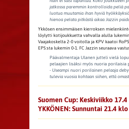
näin ei saisi tapahtua. Koko joukkueen 
jatkossa paremmin kontrolloida peliä pa
luotua muutamia ihan hyviä hyökkäyksiä, j
hienoa pelata pitkästä aikaa Jazzin paida
Ykkösen ensimmäisen kierroksen mielenkiinto
löylytti kotijoukkuetta vahvalla alulla lukemi
Vaajakoskelta 2-0 voitolla ja KPV kaatoi RoP
EPS:sta lukemin 0-1. FC Jazzin seuraava vastu
Päävalmentaja Ulanen jutteli vielä lopu
pelaajien lisäksi myös nuoria porilaisia p
-
Useampi nuori porilainen pelaaja debyto
tulevia vuosia kohtaan siihen, että omas
Suomen Cup: Keskiviikko 17.4 
YKKÖNEN: Sunnuntai 21.4 klo