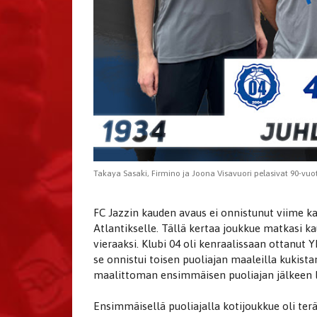
Takaya Sasaki, Firmino ja Joona Visavuori pelasivat 90-vuot
​​​​​​​FC Jazzin kauden avaus ei onnistunut viim
Atlantikselle. Tällä kertaa joukkue matkasi 
vieraaksi. Klubi 04 oli kenraalissaan ottanut Y
se onnistui toisen puoliajan maaleilla kukist
maalittoman ensimmäisen puoliajan jälkeen 
Ensimmäisellä puoliajalla kotijoukkue oli ter