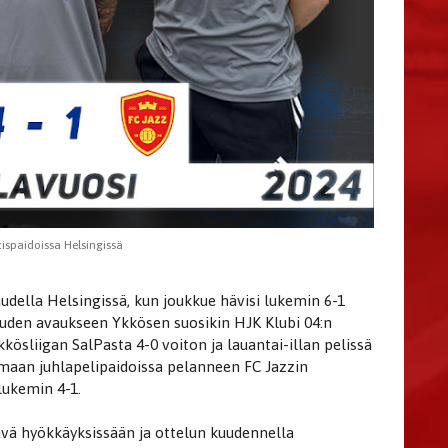
ispaidoissa Helsingissä
e kaudella Helsingissä, kun joukkue hävisi lukemin 6-1
kauden avaukseen Ykkösen suosikin HJK Klubi 04:n
kkösliigan SalPasta 4-0 voiton ja lauantai-illan pelissä
amaan juhlapelipaidoissa pelanneen FC Jazzin
lukemin 4-1.
ävä hyökkäyksissään ja ottelun kuudennella