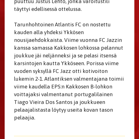
puuttuu Justus Lehto, jonka varoitustili
täyttyi edellisessä ottelussa.
Tarunhohtoinen Atlantis FC on nostettu
kauden alla yhdeksi Ykkösen
nousijaehdokkaista. Viime vuonna FC Jazzin
kanssa samassa Kakkosen lohkossa pelannut
joukkue jäi neljänneksi ja se pelasi itsensä
karsintojen kautta Ykköseen. Porissa viime
vuoden syksyllä FC Jazz otti kotivoiton
lukemin 2-1. Atlantiksen valmentajana toimii
viime kaudella EPS:n Kakkosen B-lohkon
voittajaksi valmentanut portugalilainen
Tiago Vieira Dos Santos ja joukkueen
pelaajalistasta löytyy useita kovan tason
pelaajia.