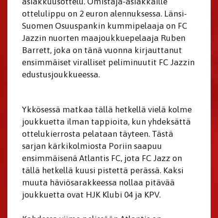
asiakkuusottelu. Omistaja-asiakkaille
ottelulippu on 2 euron alennuksessa. Länsi-
Suomen Osuuspankin kummipelaaja on FC
Jazzin nuorten maajoukkuepelaaja Ruben
Barrett, joka on tänä vuonna kirjauttanut
ensimmäiset viralliset peliminuutit FC Jazzin
edustusjoukkueessa.
Ykkösessä matkaa tällä hetkellä vielä kolme
joukkuetta ilman tappioita, kun yhdeksättä
ottelukierrosta pelataan täyteen. Tästä
sarjan kärkikolmiosta Poriin saapuu
ensimmäisenä Atlantis FC, jota FC Jazz on
tällä hetkellä kuusi pistettä perässä. Kaksi
muuta häviösarakkeessa nollaa pitävää
joukkuetta ovat HJK Klubi 04 ja KPV.