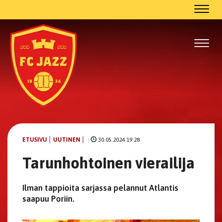
Navig
Navig
ETUSIVU
UUTINEN
|
30.05.2024 19:28
Tarunhohtoinen vierailija
Ilman tappioita sarjassa pelannut Atlantis
saapuu Poriin.