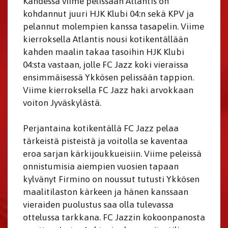
Kahdessa viime pelissään Atlantis on
kohdannut juuri HJK Klubi 04:n sekä KPV ja
pelannut molempien kanssa tasapelin. Viime
kierroksella Atlantis nousi kotikentällään
kahden maalin takaa tasoihin HJK Klubi
04:sta vastaan, jolle FC Jazz koki vieraissa
ensimmäisessä Ykkösen pelissään tappion.
Viime kierroksella FC Jazz haki arvokkaan
voiton Jyväskylästä.
Perjantaina kotikentällä FC Jazz pelaa
tärkeistä pisteistä ja voitolla se kaventaa
eroa sarjan kärkijoukkueisiin. Viime peleissä
onnistumisia aiempien vuosien tapaan
kylvänyt Firmino on noussut tutusti Ykkösen
maalitilaston kärkeen ja hänen kanssaan
vieraiden puolustus saa olla tulevassa
ottelussa tarkkana. FC Jazzin kokoonpanosta