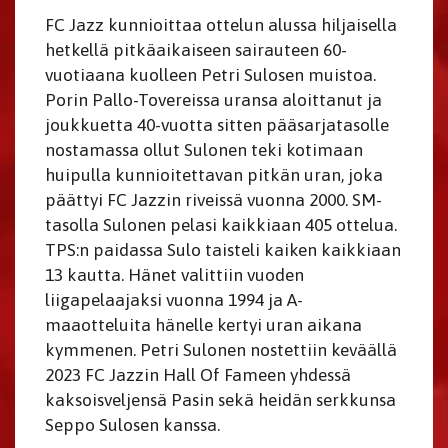
FC Jazz kunnioittaa ottelun alussa hiljaisella
hetkellä pitkäaikaiseen sairauteen 60-
vuotiaana kuolleen Petri Sulosen muistoa.
Porin Pallo-Tovereissa uransa aloittanut ja
joukkuetta 40-vuotta sitten pääsarjatasolle
nostamassa ollut Sulonen teki kotimaan
huipulla kunnioitettavan pitkän uran, joka
päättyi FC Jazzin riveissä vuonna 2000. SM-
tasolla Sulonen pelasi kaikkiaan 405 ottelua.
TPS:n paidassa Sulo taisteli kaiken kaikkiaan
13 kautta. Hänet valittiin vuoden
liigapelaajaksi vuonna 1994 ja A-
maaotteluita hänelle kertyi uran aikana
kymmenen. Petri Sulonen nostettiin keväällä
2023 FC Jazzin Hall Of Fameen yhdessä
kaksoisveljensä Pasin sekä heidän serkkunsa
Seppo Sulosen kanssa.