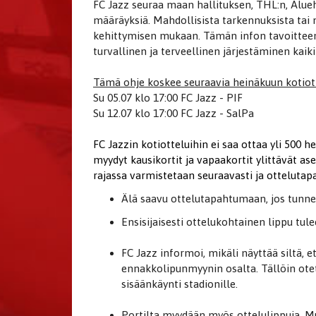
FC Jazz seuraa maan hallituksen, THL:n, Alueha
määräyksiä. Mahdollisista tarkennuksista tai
kehittymisen mukaan. Tämän infon tavoitte
turvallinen ja terveellinen järjestäminen kaiki
Tämä ohje koskee seuraavia heinäkuun kotiott
Su 05.07 klo 17:00 FC Jazz - PIF
Su 12.07 klo 17:00 FC Jazz - SalPa
FC Jazzin kotiotteluihin ei saa ottaa yli 500 h
myydyt kausikortit ja vapaakortit ylittävät a
rajassa varmistetaan seuraavasti ja ottelutap
Älä saavu ottelutapahtumaan, jos tunnet 
Ensisijaisesti ottelukohtainen lippu tul
FC Jazz informoi, mikäli näyttää siltä, e
ennakkolipunmyynin osalta. Tällöin ote
sisäänkäynti stadionille.
Portilta myydään myös ottelulippuja. Mu