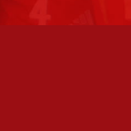
TO AVOINNA
PÄÄSIVUT
athan soittamalla, että
Joukkue
paikalla, ennen kuin vierailet
tollamme:
Ottelut
kilöiden omat yhteystiedot löydät
Liput
Uutiset