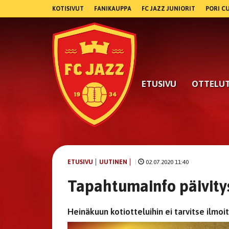
KOTISIVUT
FANIKAUPPA
FC JAZZ JUNIORIT
PORI C
ETUSIVU
OTTELU
ETUSIVU
UUTINEN
|
02.07.2020 11:40
Tapahtumainfo päivity
Heinäkuun kotiotteluihin ei tarvitse ilmo