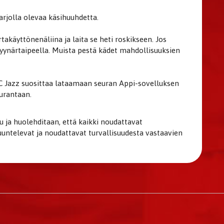
rjolla olevaa käsihuuhdetta.
takäyttönenäliina ja laita se heti roskikseen. Jos
 kyynärtaipeella. Muista pestä kädet mahdollisuuksien
 FC Jazz suosittaa lataamaan seuran Appi-sovelluksen
urantaan.
a huolehditaan, että kaikki noudattavat
untelevat ja noudattavat turvallisuudesta vastaavien