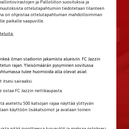
llintovirastojen ja Palloliiton suosituksia ja
 muutoksista ottelutapahtumiin tiedotetaan tilanteen
ena on ohjeistaa ottelutapahtuman mahdollisimman
lle paikalle saapuville.
eluita:
enkeä ilman stadionin jakamista alueisiin. FC Jazzin
setetun rajan. Yleisömäärän pysyminen sovitussa
ahtumassa tulee huomioida alla olevat asiat.
itsesi sairaaksi.
ee ostaa FC Jazzin nettikaupasta.
ttä asetettu 500 katsojan rajaa näyttää ylittyvän
taan käyttöön lisäkatsomot ja avataan toinen
ista pitää jonottaessa turvavälit ja maksaa ostoksesi