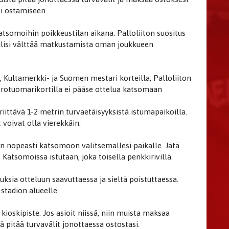
si ostamiseen.
atsomoihin poikkeustilan aikana. Palloliiton suositus
tulisi välttää matkustamista oman joukkueen
Kultamerkki- ja Suomen mestari korteilla, Palloliiton
 erotuomarikortilla ei pääse ottelua katsomaan
iittävä 1-2 metrin turvaetäisyyksistä istumapaikoilla.
voivat olla vierekkäin.
n nopeasti katsomoon valitsemallesi paikalle. Jätä
. Katsomoissa istutaan, joka toisella penkkirivillä.
ksia otteluun saavuttaessa ja sieltä poistuttaessa.
stadion alueelle.
skipiste. Jos asioit niissä, niin muista maksaa
ekä pitää turvavälit jonottaessa ostostasi.