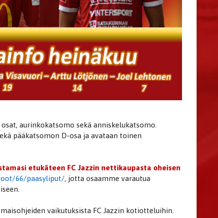
C osat, aurinkokatsomo sekä anniskelukatsomo.
sekä pääkatsomon D-osa ja avataan toinen
ostamasi etukäteen FC Jazzin nettikaupasta oheisen
root/66/paasyliput/
, jotta osaamme varautua
iseen.
maisohjeiden vaikutuksista FC Jazzin kotiotteluihin.