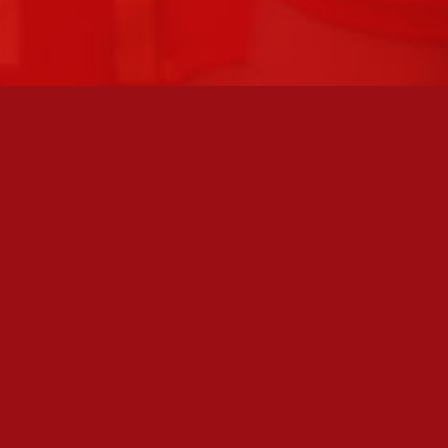
FC JAZZ UUTISKIRJE
Olen lukenut
tietosuojaselosteen
ja hyväksyn henkilötietojeni
käsittelyn
TILAA SÄHKÖPOSTIISI