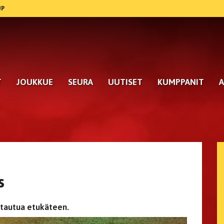
UP
T
JOUKKUE
SEURA
UUTISET
KUMPPANIT
A
s
ittautua etukäteen.