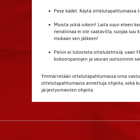
Pese kädet. Käytä ottelutapahtumassa ta
Muista yskiä oikein! Laita suun eteen ker
nenäliinaa ei ole saatavilla, suojaa suu
mukaan sen jälkeen!
Peliin ei tulosteta ottelulehtisiä, vaan
kokoonpanojen ja seuran uutisoinnin se
Ymmärretään ottelutapahtumassa oma vastuu j
ottelutapahtumasta annettuja ohjeita, sekä ku
järjestysmiesten ohjeita.