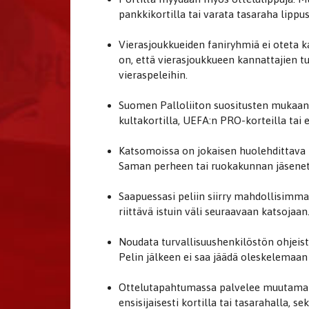
pankkikortilla tai varata tasaraha lippu
Vierasjoukkueiden faniryhmiä ei oteta k
on, että vierasjoukkueen kannattajien 
vieraspeleihin.
Suomen Palloliiton suositusten mukaan, 
kultakortilla, UEFA:n PRO-korteilla tai
Katsomoissa on jokaisen huolehdittava r
Saman perheen tai ruokakunnan jäsenet 
Saapuessasi peliin siirry mahdollisimma
riittävä istuin väli seuraavaan katsojaan
Noudata turvallisuushenkilöstön ohjeistu
Pelin jälkeen ei saa jäädä oleskelemaan 
Ottelutapahtumassa palvelee muutama kio
ensisijaisesti kortilla tai tasarahalla, s