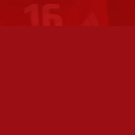
FC JAZZ JUNIORIT RY / FC JAZZ OY
TOIMIS
Toimisto
Varmist
Kansakoulukatu 1
olemme 
28200 Pori
toimis
toiminnanjohtaja@fcjazz.com
Toimihen
0400 741 713
sivulta:
Laajemmat yhteystiedot
Seura