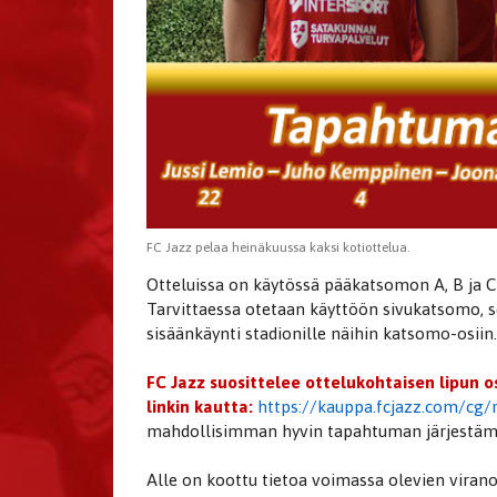
FC Jazz pelaa heinäkuussa kaksi kotiottelua.
Otteluissa on käytössä pääkatsomon A, B ja 
Tarvittaessa otetaan käyttöön sivukatsomo, 
sisäänkäynti stadionille näihin katsomo-osiin.
FC Jazz suosittelee ottelukohtaisen lipun 
linkin kautta:
https://kauppa.fcjazz.com/cg/
mahdollisimman hyvin tapahtuman järjestäm
Alle on koottu tietoa voimassa olevien virano