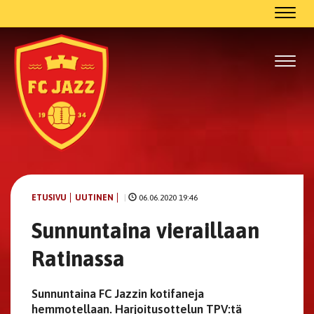
Navig
Navig
ETUSIVU
UUTINEN
|
06.06.2020 19:46
Sunnuntaina vieraillaan
Ratinassa
Sunnuntaina FC Jazzin kotifaneja
hemmotellaan. Harjoitusottelun TPV:tä