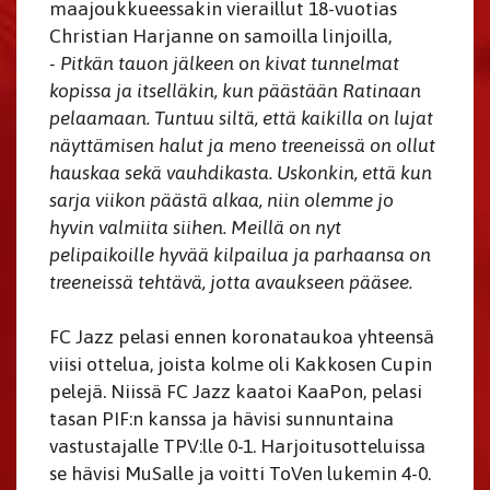
maajoukkueessakin vieraillut 18-vuotias
Christian Harjanne on samoilla linjoilla,
- Pitkän tauon jälkeen on kivat tunnelmat
kopissa ja itselläkin, kun päästään Ratinaan
pelaamaan. Tuntuu siltä, että kaikilla on lujat
näyttämisen halut ja meno treeneissä on ollut
hauskaa sekä vauhdikasta. Uskonkin, että kun
sarja viikon päästä alkaa, niin olemme jo
hyvin valmiita siihen. Meillä on nyt
pelipaikoille hyvää kilpailua ja parhaansa on
treeneissä tehtävä, jotta avaukseen pääsee.
FC Jazz pelasi ennen koronataukoa yhteensä
viisi ottelua, joista kolme oli Kakkosen Cupin
pelejä. Niissä FC Jazz kaatoi KaaPon, pelasi
tasan PIF:n kanssa ja hävisi sunnuntaina
vastustajalle TPV:lle 0-1. Harjoitusotteluissa
se hävisi MuSalle ja voitti ToVen lukemin 4-0.