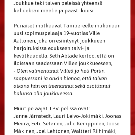
Joukkue teki talven peleissä yhteensä
kahdeksan maalia ja päästi kuusi.
Punaiset matkaavat Tampereelle mukanaan
uusi sopimuspelaaja 19-vuotias Ville
Aaltonen, joka on esiintynyt joukkueen
harjoituksissa edukseen talvi- ja
kevätkaudella. Seth Ablade kertoo, että on
iloissaan saadessaan Villen joukkueeseen,
- Olen valmentanut Villeä jo heti Poriin
saapuessani ja onkin hienoa, että talven
aikana hän on treenannut sekä osoittanut
halunsa olla joukkueessa.
Muut pelaajat TPV-pelissä ovat:
Janne Järnstedt, Lauri Leivo-Jokimäki, Joonas
Meura, Eetu Setänen, Juho Kemppinen, Joose
Mäkinen, Joel Lehtonen, Waltteri Riihimäki,