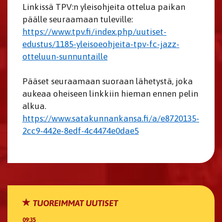
Linkissä TPV:n yleisohjeita ottelua paikan
päälle seuraamaan tuleville:
https://www.tpv.fi/index.php/uutiset-
edustus/1185-yleisoeohjeita-tpv-fc-jazz-
otteluun-sunnuntaille
Pääset seuraamaan suoraan lähetystä, joka
aukeaa oheiseen linkkiin hieman ennen pelin
alkua.
https://www.satakunnankansa.fi/a/e8720135-
2cc9-442e-8edf-4c4474e0dae5
TUOREIMMAT UUTISET
09:35