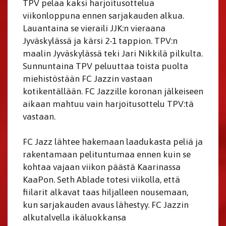
TPV pelaa kaksi harjoitusottelua
viikonloppuna ennen sarjakauden alkua.
Lauantaina se vieraili JJK:n vieraana
Jyväskylässä ja kärsi 2-1 tappion. TPV:n
maalin Jyväskylässä teki Jari Nikkilä pilkulta.
Sunnuntaina TPV peluuttaa toista puolta
miehistöstään FC Jazzin vastaan
kotikentällään. FC Jazzille koronan jälkeiseen
aikaan mahtuu vain harjoitusottelu TPV:tä
vastaan.
FC Jazz lähtee hakemaan laadukasta peliä ja
rakentamaan pelituntumaa ennen kuin se
kohtaa vajaan viikon päästä Kaarinassa
KaaPon. Seth Ablade totesi viikolla, että
fiilarit alkavat taas hiljalleen nousemaan,
kun sarjakauden avaus lähestyy. FC Jazzin
alkutalvella ikäluokkansa