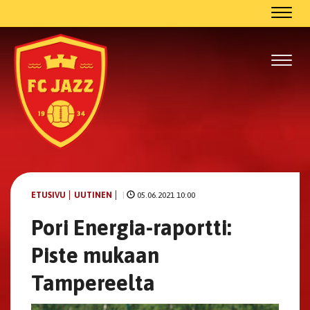
Navig
Navig
ETUSIVU
UUTINEN
|
05.06.2021 10:00
Pori Energia-raportti:
Piste mukaan
Tampereelta