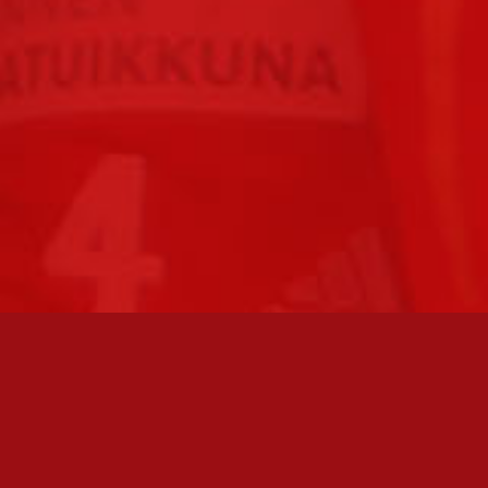
FC JAZZ JUNIORIT RY / FC JAZZ OY
Toimisto
Kansakoulukatu 1
28200 Pori