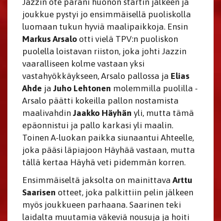
Jazzin ote parani huonon startin jälkeen ja
joukkue pystyi jo ensimmäisellä puoliskolla
luomaan tukun hyviä maalipaikkoja. Ensin
Markus Arsalo
otti vielä TPV:n puoliskon
puolella loistavan riiston, joka johti Jazzin
vaaralliseen kolme vastaan yksi
vastahyökkäykseen, Arsalo pallossa ja
Elias
Ahde
ja
Juho Lehtonen
molemmilla puolilla -
Arsalo päätti kokeilla pallon nostamista
maalivahdin
Jaakko Häyhän
yli, mutta tämä
epäonnistui ja pallo karkasi yli maalin.
Toinen A-luokan paikka siunaantui Ahteelle,
joka pääsi läpiajoon Häyhää vastaan, mutta
tällä kertaa Häyhä veti pidemmän korren.
Ensimmäiseltä jaksolta on mainittava
Arttu
Saarisen
otteet, joka palkittiin pelin jälkeen
myös joukkueen parhaana. Saarinen teki
laidalta muutamia väkeviä nousuja ja hoiti