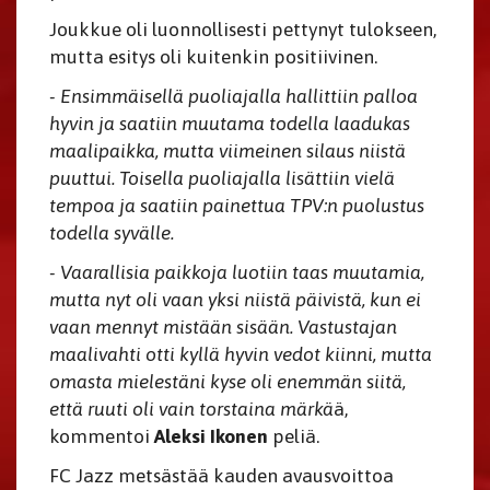
Joukkue oli luonnollisesti pettynyt tulokseen,
mutta esitys oli kuitenkin positiivinen.
- Ensimmäisellä puoliajalla hallittiin palloa
hyvin ja saatiin muutama todella laadukas
maalipaikka, mutta viimeinen silaus niistä
puuttui. Toisella puoliajalla lisättiin vielä
tempoa ja saatiin painettua TPV:n puolustus
todella syvälle.
- Vaarallisia paikkoja luotiin taas muutamia,
mutta nyt oli vaan yksi niistä päivistä, kun ei
vaan mennyt mistään sisään. Vastustajan
maalivahti otti kyllä hyvin vedot kiinni, mutta
omasta mielestäni kyse oli enemmän siitä,
että ruuti oli vain torstaina märkä
ä,
kommentoi
Aleksi Ikonen
peliä.
FC Jazz metsästää kauden avausvoittoa