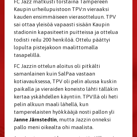
FC Jazz matkusti torstaina Tampereen
Kaupin urheilupuistoon TPV:n vieraaksi
kauden ensimmäiseen vierasotteluun. TPV
sai ottaa yleisöä vapaasti sisään Kaupin
stadionin kapasiteetin puitteissa ja ottelua
todisti reilu 200 henkilöä. Ottelu päättyi
lopulta pistejakoon maalittomalla
tasapelillä.
FC Jazzin ottelun aloitus oli pitkälti
samanlainen kuin SalPaa vastaan
kotiavauksessa, TPV oli pelin alussa kuskin
paikalla ja vieraiden koneisto lähti tälläkin
kertaa yskähdellen käyntiin. TPV:llä oli heti
pelin alkuun maali lähellä, kun
tamperelaisten hyökkääjä nosti pallon yli
Janne Järnstedtin
, mutta Jazzin onneksi
pallo meni oikealta ohi maalista.