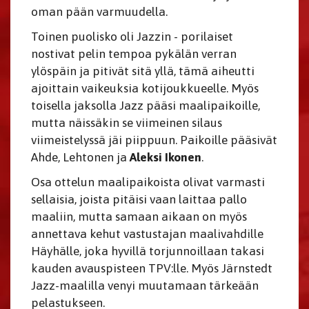
oman pään varmuudella.
Toinen puolisko oli Jazzin - porilaiset
nostivat pelin tempoa pykälän verran
ylöspäin ja pitivät sitä yllä, tämä aiheutti
ajoittain vaikeuksia kotijoukkueelle. Myös
toisella jaksolla Jazz pääsi maalipaikoille,
mutta näissäkin se viimeinen silaus
viimeistelyssä jäi piippuun. Paikoille pääsivät
Ahde, Lehtonen ja
Aleksi Ikonen
.
Osa ottelun maalipaikoista olivat varmasti
sellaisia, joista pitäisi vaan laittaa pallo
maaliin, mutta samaan aikaan on myös
annettava kehut vastustajan maalivahdille
Häyhälle, joka hyvillä torjunnoillaan takasi
kauden avauspisteen TPV:lle. Myös Järnstedt
Jazz-maalilla venyi muutamaan tärkeään
pelastukseen.