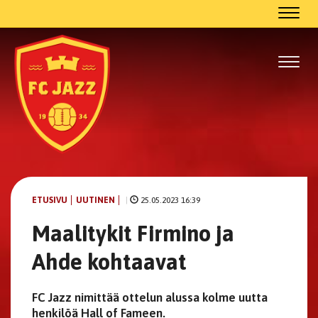
Navig
Navig
ETUSIVU
UUTINEN
|
25.05.2023 16:39
Maalitykit Firmino ja
Ahde kohtaavat
FC Jazz nimittää ottelun alussa kolme uutta
henkilöä Hall of Fameen.