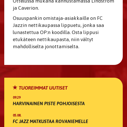
Ottelussa mukana kannustamassa Lindström
ja Caverion.
Osuuspankin omistaja-asiakkaille on FC
Jazzin nettikaupassa lippuetu, jonka saa
lunastettua OP:n koodilla. Osta lippusi
etukäteen nettikaupasta, niin vältyt
mahdolliselta jonottamiselta.
TUOREIMMAT UUTISET
09:29
HARVINAINEN PISTE POHJOISESTA
05.08.
FC JAZZ MATKUSTAA ROVANIEMELLE