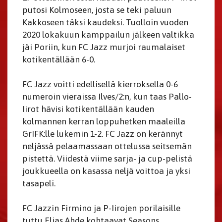
putosi Kolmoseen, josta se teki paluun
Kakkoseen täksi kaudeksi. Tuolloin vuoden
2020 lokakuun kamppailun jälkeen valtikka
jäi Poriin, kun FC Jazz murjoi raumalaiset
kotikentällään 6-0.
FC Jazz voitti edellisellä kierroksella 0-6
numeroin vieraissa Ilves/2:n, kun taas Pallo-
Iirot hävisi kotikentällään kauden
kolmannen kerran loppuhetken maaleilla
GrIFK:lle lukemin 1-2. FC Jazz on kerännyt
neljässä pelaamassaan ottelussa seitsemän
pistettä. Viidestä viime sarja- ja cup-pelistä
joukkueella on kasassa neljä voittoa ja yksi
tasapeli.
FC Jazzin Firmino ja P-Iirojen porilaisille
tuttu Elias Ahde kohtaavat Seasons