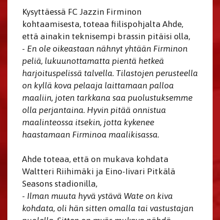
Kysyttäessä FC Jazzin Firminon
kohtaamisesta, toteaa fiilispohjalta Ahde,
että ainakin teknisempi brassin pitäisi olla,
- En ole oikeastaan nähnyt yhtään Firminon
peliä, lukuunottamatta pientä hetkeä
harjoituspelissä talvella. Tilastojen perusteella
on kyllä kova pelaaja laittamaan palloa
maaliin, joten tarkkana saa puolustuksemme
olla perjantaina. Hyvin pitää onnistua
maalinteossa itsekin, jotta kykenee
haastamaan Firminoa maalikisassa.
Ahde toteaa, että on mukava kohdata
Waltteri Riihimäki ja Eino-Iivari Pitkälä
Seasons stadionilla,
- Ilman muuta hyvä ystävä Wate on kiva
kohdata, oli hän sitten omalla tai vastustajan