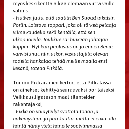
myös keskikenttä alkaa olemaan viittä vaille
valmis,
- Huikea juttu, että saatiin Ben Stroud takaisin
Poriin. Loistava toppari, joka oli tärkeä pelaaja
viime kaudella sekä kentällä, että sen
ulkopuolella. Joukkue sai huikean johtajan
koppiin. Nyt kun puolustus on jo ennen Beniä
vahvistunut, niin uskon vastustajilla olevan
todella hankalaa tehdä meille maalia ensi
kesänä, toteaa Pitkälä.
Tommi Pikkarainen kertoo, että Pitkälässä
on ainekset kehittyä seuraavaksi porilaiseksi
Veikkausliigatason maalitilanteiden
rakentajaksi,
- Eikka on väläytellyt syöttötaitoaan ja -
näkemystään jo pari kautta, mutta ei ehkä olla
häntä nähty vielä hänelle sopivimmassa