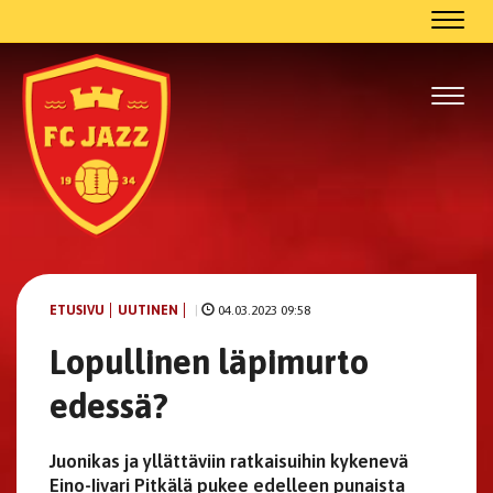
Navig
Navig
ETUSIVU
UUTINEN
|
04.03.2023 09:58
Lopullinen läpimurto
edessä?
Juonikas ja yllättäviin ratkaisuihin kykenevä
Eino-Iivari Pitkälä pukee edelleen punaista