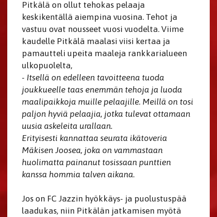
Pitkälä on ollut tehokas pelaaja
keskikentällä aiempina vuosina. Tehot ja
vastuu ovat nousseet vuosi vuodelta. Viime
kaudelle Pitkälä maalasi viisi kertaa ja
pamautteli upeita maaleja rankkarialueen
ulkopuolelta,
- Itsellä on edelleen tavoitteena tuoda
joukkueelle taas enemmän tehoja ja luoda
maalipaikkoja muille pelaajille. Meillä on tosi
paljon hyviä pelaajia, jotka tulevat ottamaan
uusia askeleita urallaan.
Erityisesti kannattaa seurata ikätoveria
Mäkisen Joosea, joka on vammastaan
huolimatta painanut tosissaan punttien
kanssa hommia talven aikana.
Jos on FC Jazzin hyökkäys- ja puolustuspää
laadukas, niin Pitkälän jatkamisen myötä