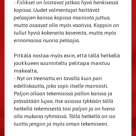
- Fiilikset on loistavat jatkaa hyvä henkisessä
kopissa. Uudet valmentajat heittävät
pelaajien kanssa kopissa mainiota juttua,
mutta osaavat olla myös vaativia. Koppiin on
tullut hyviä kokeneita kavereita, mutta myös
erinomaisia nuoria pelaajia.
Pitkälä nostaa myös esiin, että tällä hetkellä
joukkueen suunniteltu pelitapa maistuu
makealta,
- Nyt on treenattu eri tavalla kuin pari
edelliskautta, joka sopii itselle mainiosti.
Paljon ollaan tekemisissä pallon kanssa ja
prässätään lujaa. Itse asiassa tykkään tällä
hetkellä tekemisestä tosi paljon ja on hieno
olla mukana ryhmässä. Tällä hetkellä on iso
luotto jengiin ja myös oman tekemiseen.