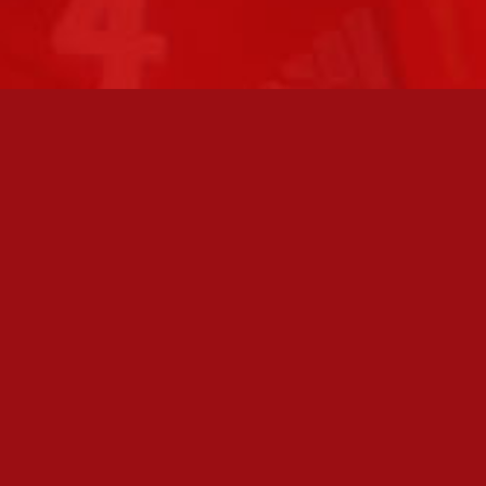
FC JAZZ JUNIORIT RY / FC JAZZ OY
Toimisto
Kansakoulukatu 1
28200 Pori
toiminnanjohtaja@fcjazz.com
0400 741 713
Laajemmat yhteystiedot
TOIMISTO AVOINNA
Varmistathan soittamalla, että olemme paikalla,