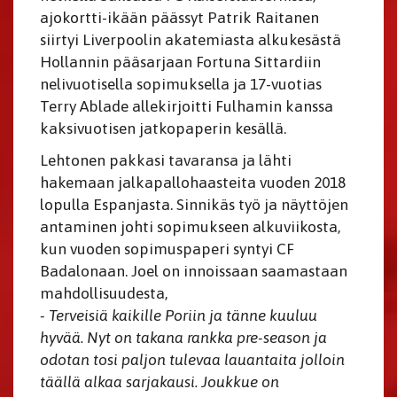
ajokortti-ikään päässyt Patrik Raitanen
siirtyi Liverpoolin akatemiasta alkukesästä
Hollannin pääsarjaan Fortuna Sittardiin
nelivuotisella sopimuksella ja 17-vuotias
Terry Ablade allekirjoitti Fulhamin kanssa
kaksivuotisen jatkopaperin kesällä.
Lehtonen pakkasi tavaransa ja lähti
hakemaan jalkapallohaasteita vuoden 2018
lopulla Espanjasta. Sinnikäs työ ja näyttöjen
antaminen johti sopimukseen alkuviikosta,
kun vuoden sopimuspaperi syntyi CF
Badalonaan. Joel on innoissaan saamastaan
mahdollisuudesta,
- Terveisiä kaikille Poriin ja tänne kuuluu
hyvää. Nyt on takana rankka pre-season ja
odotan tosi paljon tulevaa lauantaita jolloin
täällä alkaa sarjakausi. Joukkue on