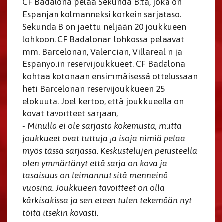
CF Badalona pelaa Sekunda B:tä, joka on
Espanjan kolmanneksi korkein sarjataso.
Sekunda B on jaettu neljään 20 joukkueen
lohkoon. CF Badalonan lohkossa pelaavat
mm. Barcelonan, Valencian, Villarealin ja
Espanyolin reservijoukkueet. CF Badalona
kohtaa kotonaan ensimmäisessä ottelussaan
heti Barcelonan reservijoukkueen 25
elokuuta. Joel kertoo, että joukkueella on
kovat tavoitteet sarjaan,
- Minulla ei ole sarjasta kokemusta, mutta
joukkueet ovat tuttuja ja isoja nimiä pelaa
myös tässä sarjassa. Keskustelujen perusteella
olen ymmärtänyt että sarja on kova ja
tasaisuus on leimannut sitä menneinä
vuosina. Joukkueen tavoitteet on olla
kärkisakissa ja sen eteen tulen tekemään nyt
töitä itsekin kovasti.