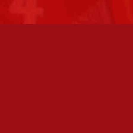
FC JAZZ JUNIORIT RY / FC JAZZ OY
Toimisto
Kansakoulukatu 1
28200 Pori
toiminnanjohtaja@fcjazz.com
0400 741 713
Laajemmat yhteystiedot
TOIMISTO AVOINNA
Varmistathan soittamalla, että olemme paikalla,