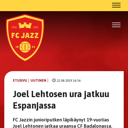
Navig
Navig
ETUSIVU
UUTINEN
|
22.08.2019 14:36
Joel Lehtosen ura jatkuu
Espanjassa
FC Jazzin junioriputken läpikäynyt 19-vuotias
Joel Lehtonen jatkaa uraansa CF Badalonassa.