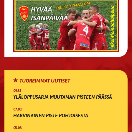
TUOREIMMAT UUTISET
09:35
YLÄLOPPUSARJA MUUTAMAN PISTEEN PÄÄSSÄ
07.08.
HARVINAINEN PISTE POHJOISESTA
05.08.