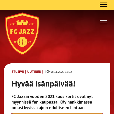
Navig
Navig
ETUSIVU
UUTINEN
|
08.11.2020 11:02
Hyvää Isänpäivää!
FC Jazzin vuoden 2021 kausikortit ovat nyt
myynnissä fanikaupassa. Käy hankkimassa
omasi hyvissä ajoin edulliseen hintaan.