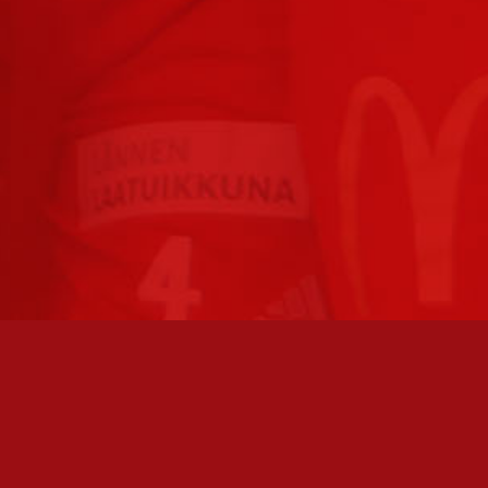
FC JAZZ JUNIORIT RY / FC JAZZ OY
Toimisto
Kansakoulukatu 1