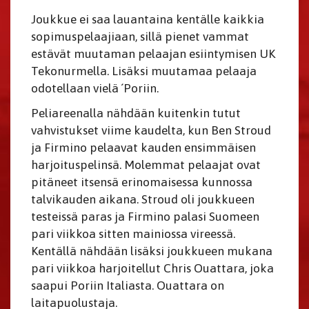
Joukkue ei saa lauantaina kentälle kaikkia
sopimuspelaajiaan, sillä pienet vammat
estävät muutaman pelaajan esiintymisen UK
Tekonurmella. Lisäksi muutamaa pelaaja
odotellaan vielä ´Poriin.
Peliareenalla nähdään kuitenkin tutut
vahvistukset viime kaudelta, kun Ben Stroud
ja Firmino pelaavat kauden ensimmäisen
harjoituspelinsä. Molemmat pelaajat ovat
pitäneet itsensä erinomaisessa kunnossa
talvikauden aikana. Stroud oli joukkueen
testeissä paras ja Firmino palasi Suomeen
pari viikkoa sitten mainiossa vireessä.
Kentällä nähdään lisäksi joukkueen mukana
pari viikkoa harjoitellut Chris Ouattara, joka
saapui Poriin Italiasta. Ouattara on
laitapuolustaja.