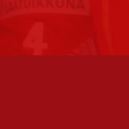
FC JAZZ JUNIORIT RY / FC JAZZ OY
Toimisto
Kansakoulukatu 1
28200 Pori
toiminnanjohtaja@fcjazz.com
0400 741 713
Laajemmat yhteystiedot