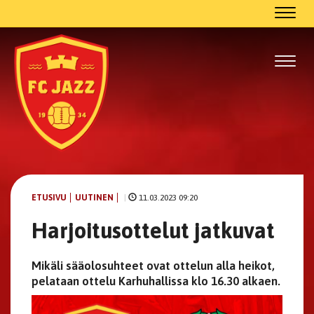
Navig
Navig
ETUSIVU
UUTINEN
|
11.03.2023 09:20
Harjoitusottelut jatkuvat
Mikäli sääolosuhteet ovat ottelun alla heikot,
pelataan ottelu Karhuhallissa klo 16.30 alkaen.