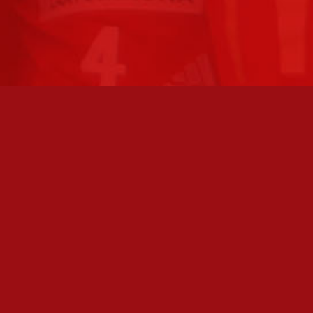
FC JAZZ JUNIORIT RY / FC JAZZ OY
Toimisto
Kansakoulukatu 1
28200 Pori
toiminnanjohtaja@fcjazz.com
0400 741 713
Laajemmat yhteystiedot
TOIMISTO AVOINNA