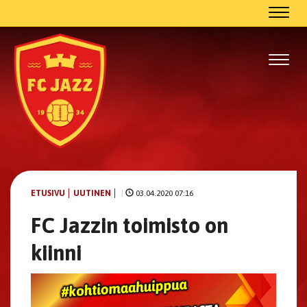
Navig
Navig
ETUSIVU
UUTINEN
|
03.04.2020 07:16
FC Jazzin toimisto on
kiinni