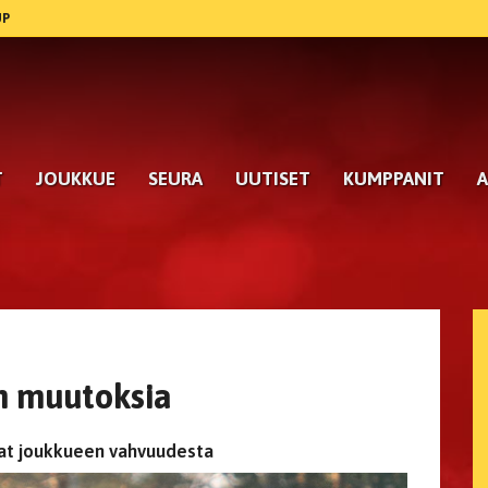
UP
T
JOUKKUE
SEURA
UUTISET
KUMPPANIT
A
n muutoksia
vat joukkueen vahvuudesta