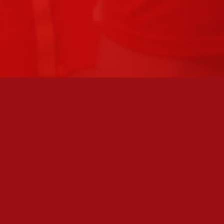
FC JAZZ UUTISKIRJE
Olen lukenut
tietosuojaselosteen
ja hyväksyn henkilötietojeni
käsittelyn