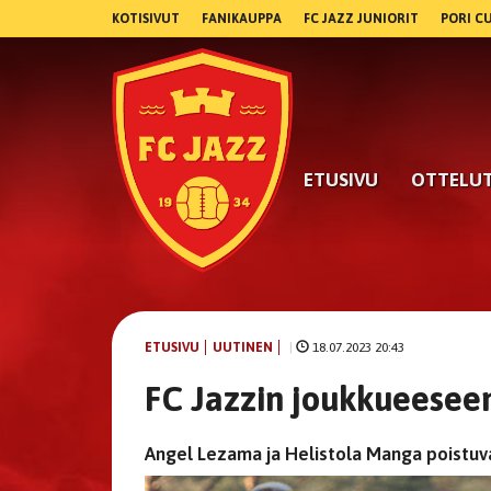
KOTISIVUT
FANIKAUPPA
FC JAZZ JUNIORIT
PORI C
ETUSIVU
OTTELU
ETUSIVU
UUTINEN
|
18.07.2023 20:43
FC Jazzin joukkueesee
Angel Lezama ja Helistola Manga poistu