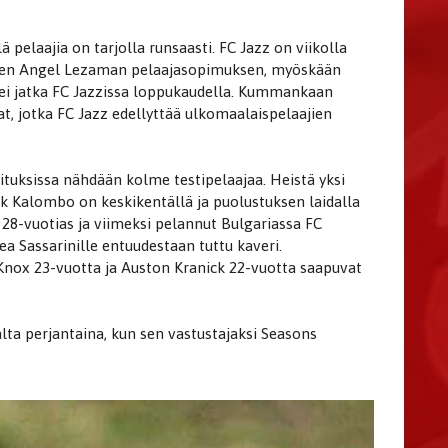
ä pelaajia on tarjolla runsaasti. FC Jazz on viikolla
een Angel Lezaman pelaajasopimuksen, myöskään
ei jatka FC Jazzissa loppukaudella. Kummankaan
at, jotka FC Jazz edellyttää ulkomaalaispelaajien
.
oituksissa nähdään kolme testipelaajaa. Heistä yksi
ick Kalombo on keskikentällä ja puolustuksen laidalla
28-vuotias ja viimeksi pelannut Bulgariassa FC
a Sassarinille entuudestaan tuttu kaveri.
Knox 23-vuotta ja Auston Kranick 22-vuotta saapuvat
lta perjantaina, kun sen vastustajaksi Seasons