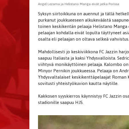
Angel Lezama ja Helistano Manga eivät jatka Porissa
Syksyn siirtoikkuna on auennut ja tällä hetkell
purkanut joukkueeseen alkukeväästä saapun
toinen keskikentän pelaaja Helistano Manga 
pelaajan kohdalla eivät lopulta täyttyneet asi
osalta eli pelaajan on oltava selkeä vahvistus
Mahdollisesti jo keskiviikkona FC Jazzin harj
saapuu Italiasta ja kaksi Yhdysvalloista. Sedr
viihtyvä monikäyttöinen pelaaja. Kalombo on 
Minyor Pernikin joukkueessa. Pelaaja on Andre
Yhdysvaltalaiset keskikenttäpelaajat Roman 
sovitusti yhteistyökuvion kautta näytille.
Kakkosen syyskierros käynnistyy FC Jazzin osa
stadionille saapuu HJS.