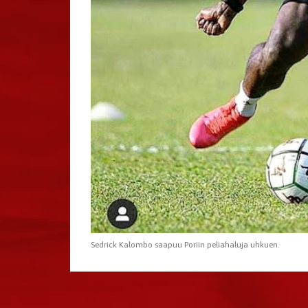
Sedrick Kalombo saapuu Poriin peliahaluja uhkuen.