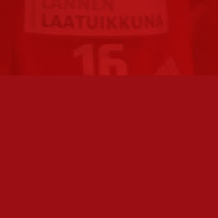
FC JAZZ JUNIORIT RY / FC JAZZ OY
TOIMIS
Toimisto
Varmist
Kansakoulukatu 1
olemme 
28200 Pori
toimis
toiminnanjohtaja@fcjazz.com
Toimihen
0400 741 713
sivulta:
Laajemmat yhteystiedot
Seura