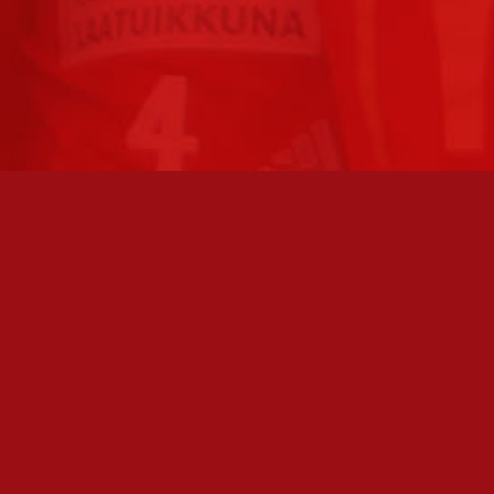
TO AVOINNA
PÄÄSIVUT
athan soittamalla, että
Joukkue
paikalla, ennen kuin vierailet
tollamme:
Ottelut
kilöiden omat yhteystiedot löydät
Liput
Uutiset