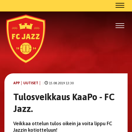
Navig
Navig
APP
UUTISET
|
15.08.2019 13:30
Tulosveikkaus KaaPo - FC
Jazz.
Veikkaa ottelun tulos oikein ja voita lippu FC
Jazzin kotiotteluun!