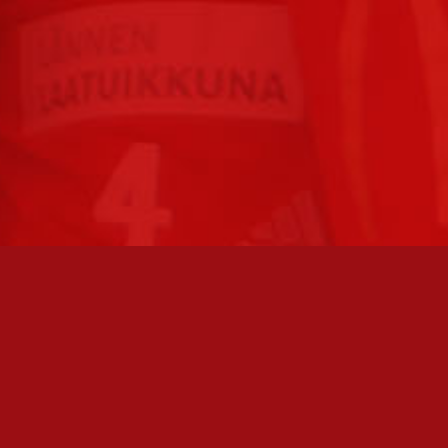
FC JAZZ JUNIORIT RY / FC JAZZ OY
Toimisto
Kansakoulukatu 1
28200 Pori
toiminnanjohtaja@fcjazz.com