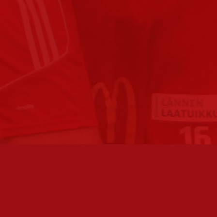
FC JAZZ JUNIORIT RY / FC JAZZ OY
TOIMIS
Toimisto
Varmist
Kansakoulukatu 1
olemme 