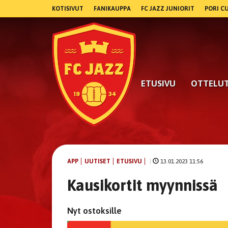
KOTISIVUT
FANIKAUPPA
FC JAZZ JUNIORIT
PORI C
ETUSIVU
OTTELU
APP
UUTISET
ETUSIVU
|
13.01.2023 11:56
Kausikortit myynnissä
Nyt ostoksille