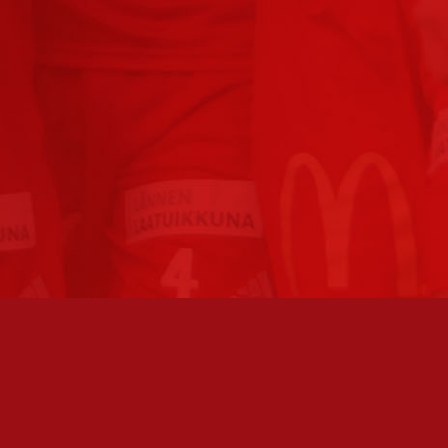
TO AVOINNA
PÄÄSIVUT
athan soittamalla, että
Joukkue
paikalla, ennen kuin vierailet