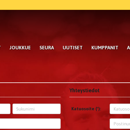
T
JOUKKUE
SEURA
UUTISET
KUMPPANIT
A
Yhteystiedot
Katuosoite (*):