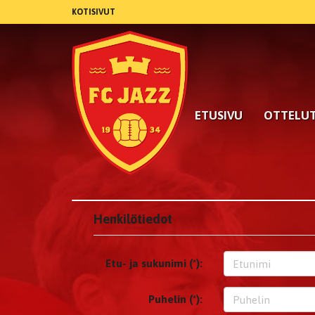
KOTISIVUT
ETUSIVU
OTTELU
Henkilötiedot
Etu- ja sukunimi (*):
Puhelin (*):