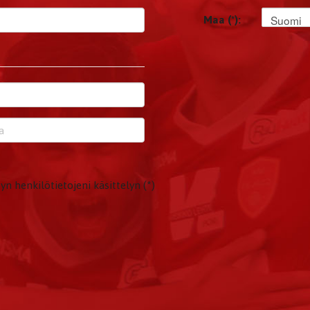
Suomi
Maa (*):
yn henkilötietojeni käsittelyn (*)