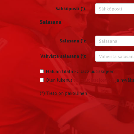
Sähköposti (*):
Salasana
Salasana (*):
Vahvista salasana (*):
Haluan tilata FC Jazz uutiskirjeen
Olen lukenut
tietosuojaselosteen
ja hyväks
(*) Tieto on pakollinen