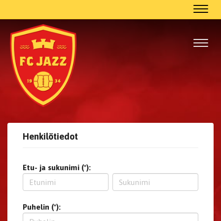
Navig
Navig
Henkilötiedot
Etu- ja sukunimi (*):
Puhelin (*):