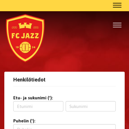
Navig
Navig
Henkilötiedot
Etu- ja sukunimi (*):
Puhelin (*):