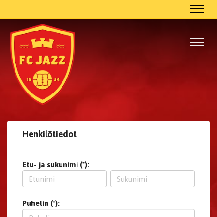
Navig
Navig
Henkilötiedot
Etu- ja sukunimi (*):
Puhelin (*):