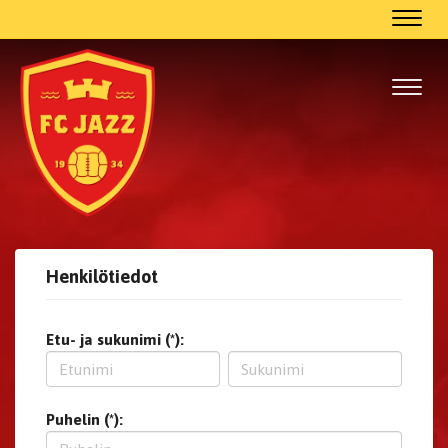
Navig
Navig
Henkilötiedot
Etu- ja sukunimi (*):
Puhelin (*):