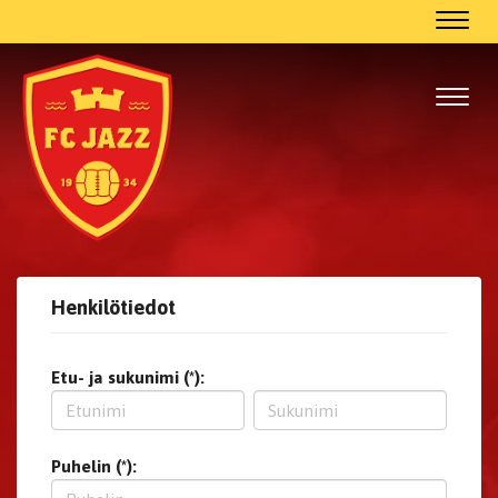
Navig
Navig
Henkilötiedot
Etu- ja sukunimi (*):
Puhelin (*):