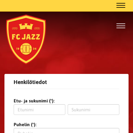
Navig
Navig
Henkilötiedot
Etu- ja sukunimi (*):
Puhelin (*):