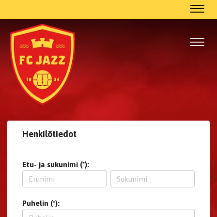
Navig
Navig
Henkilötiedot
Etu- ja sukunimi (*):
Puhelin (*):