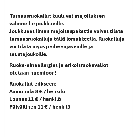
Turnausruokailut kuuluvat majoituksen
valinneille joukkueille.
Joukkueet ilman majoituspakettia voivat tilata
turnausruokailuja tällä lomakkeella. Ruokailuja
voi tilata myös perheenjäsenille ja
taustajoukoille.
Ruoka-aineallergiat ja erikoisruokavaliot
otetaan huomioon!
Ruokailut erikseen:
Aamupala 8 € / henkilö
Lounas 11 € / henkilö
Päivällinen 11 € / henkilö